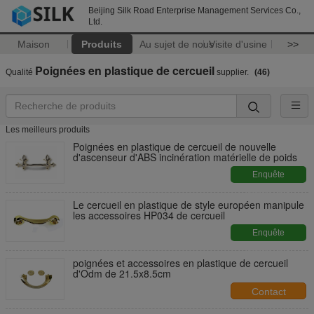
Beijing Silk Road Enterprise Management Services Co.,
Ltd.
Maison
Produits
Au sujet de nous
Visite d'usine
>>
Poignées en plastique de cercueil
Qualité
supplier.
(46)
Les meilleurs produits
Poignées en plastique de cercueil de nouvelle
d'ascenseur d'ABS incinération matérielle de poids
Enquête
maintenant
Le cercueil en plastique de style européen manipule
les accessoires HP034 de cercueil
Enquête
maintenant
poignées et accessoires en plastique de cercueil
d'Odm de 21.5x8.5cm
Contact