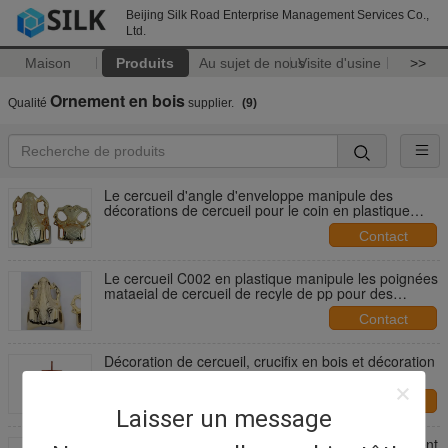
Beijing Silk Road Enterprise Management Services Co.,
Ltd.
Maison
Produits
Au sujet de nous
Visite d'usine
>>
Ornement en bois
Qualité
supplier.
(9)
Le cercueil d'angle d'enveloppe manipule des
décorations de cercueil pour le coin en plastique
d'Ataudes Herrajes
Contact
Le cercueil C002 en plastique manipule les poignées
mataeial de cercueil de recyle de pp pour des
herrajes d'ataudes
Contact
Décoration de cercueil, crucifix en bois et décoration
de couvercle de cercueil
Contact
Laisser un message
Poignée en bois de cercueil de chêne ou d'ornement