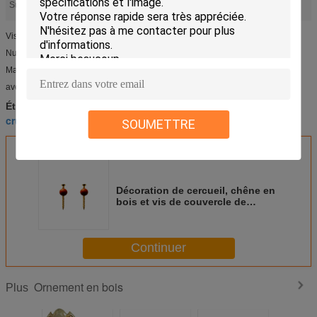
décoration de cercueil
décoration funèbre
Surligner:
,
Vis en bois de haute qualité pour le couvercle de cercueil
Numéro de type : DW003
Matériel : Chêne
avec la peinture cutomerized
décoration funèbre
décoration de cercueil
Étiquettes:
,
,
crucifix en bois
SOUMETTRE
Décoration de cercueil, chêne en
bois et vis de couvercle de
cercueil avec la peinture
cutomerized
Continuer
Ornement en bois
Plus