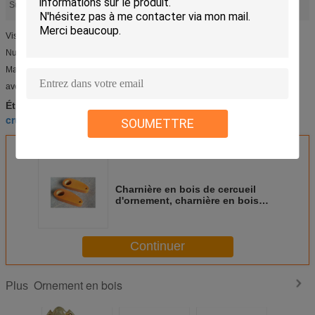
crucifix en bois
décoration funèbre
Surligner:
,
Vis en bois de haute qualité pour le couvercle de cercueil
Numéro de type : DW006
Matériel : Chêne
avec la peinture cutomerized
décoration funèbre
décoration de cercueil
Étiquettes:
,
,
crucifix en bois
SOUMETTRE
Charnière en bois de cercueil
d'ornement, charnière en bois
pour la poignée DW006 de
cercueil
Continuer
Ornement en bois
Plus