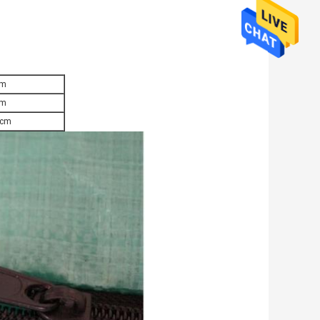
cm
cm
0cm