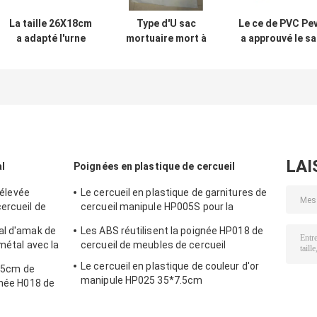
La taille 26X18cm
Type d'U sac
Le ce de PVC Pe
a adapté l'urne
mortuaire mort à
a approuvé le s
aux besoins du
la tirette 0.2mm
de personne
client
pour
morte de 0.15m
d'incinération en
l'hôpital/salon
avec la tirette
métal de CIQ pour
funèbre
centrale
les cendres
humaines
LAI
l
Poignées en plastique de cercueil
 élevée
Le cercueil en plastique de garnitures de
ercueil de
cercueil manipule HP005S pour la
gnée H022 de
décoration funèbre
al d'amak de
Les ABS réutilisent la poignée HP018 de
al de Zamak
métal avec la
cercueil de meubles de cercueil
nze antique
Le cercueil en plastique de couleur d'or
7.5cm de
manipule HP025 35*7.5cm
gnée H018 de
l de poignées
l