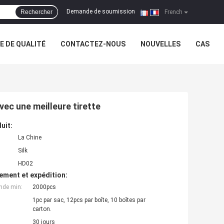
Demande de soumission
Rechercher
|
French
 DE QUALITÉ
CONTACTEZ-NOUS
NOUVELLES
CAS
vec une meilleure tirette
uit:
La Chine
Silk
HD02
ement et expédition:
nde min:
2000pcs
1pc par sac, 12pcs par boîte, 10 boîtes par
carton.
30 jours