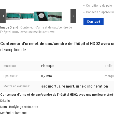
Conditions de paiem
Capacité d'approvis
Contact
Image Grand :
Conteneur d'urne et de sac/cendre de
l'hôpital HD02 avec une meilleure tirette
Conteneur d'urne et de sac/cendre de l'hôpital HD02 avec un
description de
Matériau:
Plastique
Taille:
Epaisseur:
0,2 mm
marqu
sac mortuaire mort
urne d'incinération
Mettre en évidence:
,
Conteneur d'urne et de sac/cendre de l'hôpital HD02 avec une meilleure tiret
Détails
Nom : Bodybags résistants
Matériel : Plastique