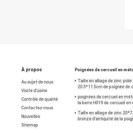
À propos
Poignées de cercueil en méta
Taille en alliage de zinc polie
Au sujet de nous
20.5*11.5cm de poignée de c
Visite d'usine
couleur en bronze de la poi
poignées de cercueil en mét
matériel de cercueil en mét
Contrôle de qualité
la barre H019 de cercueil en 
Contactez-nous
barre d'acier couleur en bro
Taille en alliage de zinc 20*
de 30 x de 9,5 cm
Nouvelles
bronze d'antiquité de la poi
cercueil de finition en méta
Sitemap
en laiton antiques de cercuei