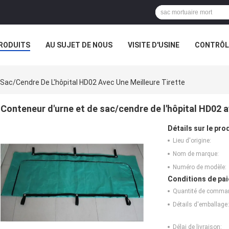
RODUITS
AU SUJET DE NOUS
VISITE D'USINE
CONTRÔLE
Sac/cendre De L'hôpital HD02 Avec Une Meilleure Tirette
Conteneur d'urne et de sac/cendre de l'hôpital HD02 a
Détails sur le prod
Lieu d'origine:
Nom de marque:
Numéro de modèle:
Conditions de pai
Quantité de comma
Détails d'emballage:
Délai de livraison: