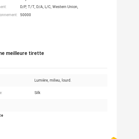
ent:
D/P, T/T, D/A, L/C, Western Union,
ionnement:
50000
e meilleure tirette
Lumière, milieu, lourd.
e:
Silk
te