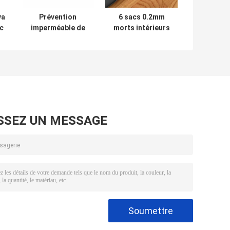
va
Prévention
6 sacs 0.2mm
ac
imperméable de
morts intérieurs
fuite d'hôpital
de cadavre des
m
scellant le sac
poignées
mortuaire
230x90cm
mortuaire avec
des poignées
SSEZ UN MESSAGE