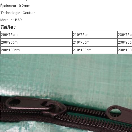
Épaisseur : 0.2mm
Technologie : Couture
Marque : B&R
Taille :
200*75cm
210*75cm
230*75
200*90cm
210*75cm
230*90
200*100cm
210*100cm
230*10