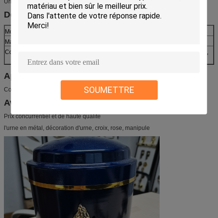
Urne funèbre en métal U001, urne d'incinération pour les cendres humaines
Description :
Modèle non :
U001
Matériel :
fer, métal
Couleur :
éclat du rouge bleu et brillant, du vert brillant, du vin rouge,
de l'argent, de l'or et d'autres couleurs
Applications :
SOUMETTRE
Conteneur de cendre
Avantage compétitif :
Prix concurrentiel et de haute qualité
l'urne en métal, décoration d'urne, croix, rose, manipule