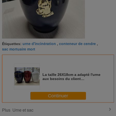
urne d'incinération
conteneur de cendre
Étiquettes:
,
,
sac mortuaire mort
La taille 26X18cm a adapté l'urne
aux besoins du client
d'incinération en métal de CIQ
pour les cendres humaines
Continuer
Urne et sac
Plus