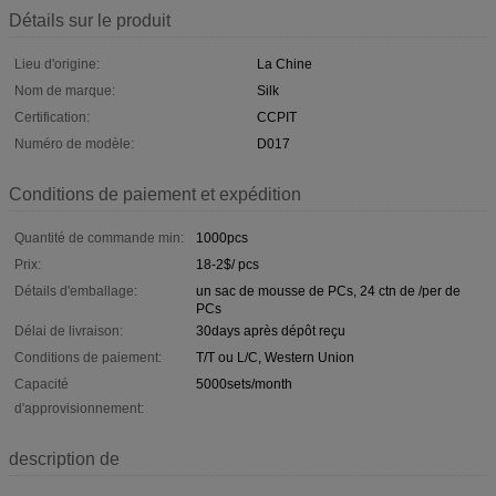
Détails sur le produit
Lieu d'origine:
La Chine
Nom de marque:
Silk
Certification:
CCPIT
Numéro de modèle:
D017
Conditions de paiement et expédition
Quantité de commande min:
1000pcs
Prix:
18-2$/ pcs
Détails d'emballage:
un sac de mousse de PCs, 24 ctn de /per de
PCs
Délai de livraison:
30days après dépôt reçu
Conditions de paiement:
T/T ou L/C, Western Union
Capacité
5000sets/month
d'approvisionnement:
description de