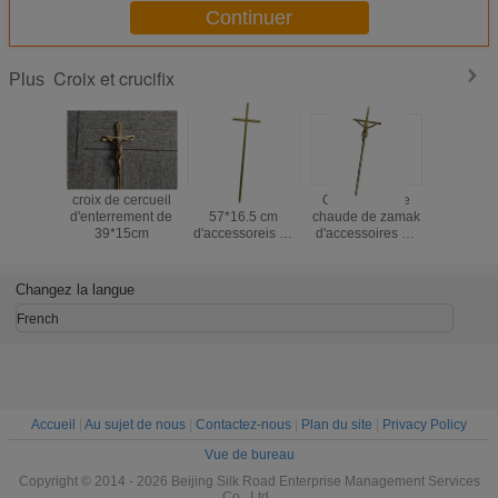
Continuer
Croix et crucifix
Plus
croix de cercueil
Taille croisée
Croix de vente
Croix fun
d'enterrement de
57*16.5 cm
chaude de zamak
cercuei
39*15cm
d'accessoreis de
d'accessoires du
couleur d
cercueil de zamak
cofani D070 avec
D017 57*
de funebri de
la taille 53*16 cm
l'accessori D017
du Christ
Changez la langue
French
Accueil
|
Au sujet de nous
|
Contactez-nous
|
Plan du site
|
Privacy Policy
Vue de bureau
Copyright © 2014 - 2026 Beijing Silk Road Enterprise Management Services
Co., Ltd..