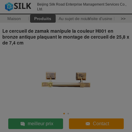
Beijing Silk Road Enterprise Management Services Co.,
Ltd.
Maison
Produits
Au sujet de nous
Visite d'usine
>>
Le cercueil de zamak manipule la couleur H001 en
bronze antique plaquant le montage de cercueil de 25,8 x
de 7,4 cm
meilleur prix
Contact