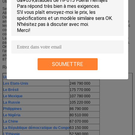
Utilisation antique
Seau en laiton romain en retard – le HemmoorerEimer de Warstade,
Allemagne, deuxième à troisième ANNONCE de siècle
De divers exemples d'isolement de l'utilisation du zinc impur en périodes
antiques ont été découverts. Des minerais de zinc ont été employés pour faire
les milliers d'alloybrass de zinc-cuivre des années avant la découverte du zinc
comme élément distinct. Le laiton de Judean des 14èmes à 10èmes siècles
contient AVANT JÉSUS CHRIST le zinc de 23%.
La connaissance de la façon produire le laiton s'est écartée en Grèce antique
par le 7ème siècle AVANT JÉSUS CHRIST, mais peu de variétés ont été faites.
On a trouvé des ornements faits en alloyscontaining le zinc 80-90%, avec
l'avance, fer, antimoine, et d'autres métaux composant le reste, qui sont 2 500
années. [18] la statuette préhistorique d'A probablement contenant le zinc
87,5% a été trouvée dans un site archéologique de Dacian.
SOUMETTRE
Régions avec les populations significatives
Union européenne
373 656 000
Les Etats-Unis
246 790 000
Le Brésil
175 770 000
Le Mexique
107 780 000
La Russie
105 220 000
Philippines
86 790 000
Le Nigéria
80 510 000
La Chine
67 070 000
La République démocratique du Congo
63 150 000
L'Ethiopie
52 580 000