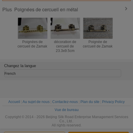
Poignées de cercueil en métal
Plus
Poignées de
décoration de
Poignée de
Accesso
cercueil de Zamak
cercueil de
cercueil de Zamak
funèbres d
23.3x9.5cm
décorati
cercueil d
matériel e
de cerc
Changez la langue
French
Accueil
|
Au sujet de nous
|
Contactez-nous
|
Plan du site
|
Privacy Policy
Vue de bureau
Copyright © 2014 - 2026 Beijing Silk Road Enterprise Management Services
Co., Ltd..
All rights reserved.