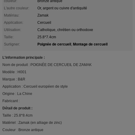
couleur:
Bronze antique
L'autre couleur:
Or, argent ou cuivre d'antiquité
Matériau:
Zamak
Appilcation:
Cercueil
Utilisation:
Catholique, chrétien ou orthodoxe
Taille:
25.8*7.4cm
Poignée de cercueil
Montage de cercueil
Surligner:
,
L'information principale :
Nom de produit : POIGNÉE DE CERCUEIL DE ZAMAK
Modèle : H001
Marque : B&R
Application : Cercueil européen de style
Origine : La Chine
Fabricant :
Détail de produit :
Taille : 25.8*8.4cm
Matériel : Zamak (en alliage de zinc)
Couleur : Bronze antique