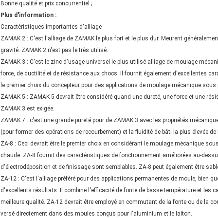
Bonne qualité et prix concurrentiel ;
Plus d'information :
Caractéristiques importantes d'alliage
ZAMAK 2 : C'est l'alliage de ZAMAK le plus fort et le plus dur. Meurent généralement 
gravité. ZAMAK 2 n'est pas le très utilisé.
ZAMAK 3 : C'est le zinc d'usage universel le plus utilisé alliage de moulage méca
force, de ductilité et de résistance aux chocs. Il fournit également d'excellentes car
le premier choix du concepteur pour des applications de moulage mécanique sous 
ZAMAK 5 : ZAMAK 5 devrait être considéré quand une dureté, une force et une ré
ZAMAK 3 est exigée.
ZAMAK 7 : c'est une grande pureté pour de ZAMAK 3 avec les propriétés mécanique
(pour former des opérations de recourbement) et la fluidité de bâti la plus élevée d
ZA-8 : Ceci devrait être le premier choix en considérant le moulage mécanique sous 
chaude. ZA-8 fournit des caractéristiques de fonctionnement améliorées au-dessu
d'électrodéposition et de finissage sont semblables. ZA-8 peut également être sab
ZA-12 : C'est l'alliage préféré pour des applications permanentes de moule, bien q
d'excellents résultats. Il combine l'efficacité de fonte de basse température et le
meilleure qualité. ZA-12 devrait être employé en commutant de la fonte ou de la c
versé directement dans des moules conçus pour l'aluminium et le laiton.