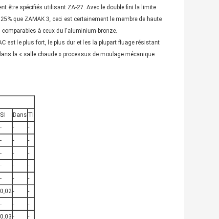
 être spécifiés utilisant ZA-27. Avec le double fini la limite
de 25% que ZAMAK 3, ceci est certainement le membre de haute
e, comparables à ceux du l'aluminium-bronze.
est le plus fort, le plus dur et les la plupart fluage résistant
 dans la « salle chaude » processus de moulage mécanique
SI
Dans
Tl
-
-
-
-
-
-
-
-
-
-
-
-
-
-
-
0,02
-
-
-
-
-
0,03
-
-