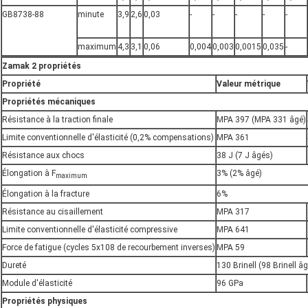
GB8738-88
minute
3,9
2,6
0,03
-
-
-
-
-
maximum
4,3
3,1
0,06
0,004
0,003
0,0015
0,035
-
Zamak 2 propriétés
Propriété
Valeur métrique
Propriétés mécaniques
Résistance à la traction finale
MPA 397 (MPA 331 âgé)
Limite conventionnelle d'élasticité (0,2% compensations)
MPA 361
Résistance aux chocs
38 J (7 J âgés)
Élongation à F
3% (2% âgé)
maximum
Élongation à la fracture
6%
Résistance au cisaillement
MPA 317
Limite conventionnelle d'élasticité compressive
MPA 641
Force de fatigue (cycles 5x108 de recourbement inverses)
MPA 59
Dureté
130 Brinell (98 Brinell â
Module d'élasticité
96 GPa
Propriétés physiques