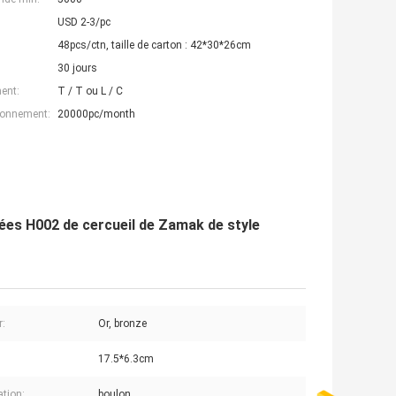
USD 2-3/pc
48pcs/ctn, taille de carton : 42*30*26cm
30 jours
ent:
T / T ou L / C
ionnement:
20000pc/month
nées H002 de cercueil de Zamak de style
r:
Or, bronze
17.5*6.3cm
ation:
boulon