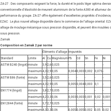
ZA-27 : Des composants exigeant la force, la dureté et le poids léger optima devraient
conventionnelle d'élasticité de meurent aluminium de la fonte A380 et allumeur 
performance du groupe. ZA-27 offre également d'excellentes propriétés d'incidenc
EZAC : Le plus nouvel alliage disponible dans le commerce de l'alliage oriental. EZAC 
alliage de moulage mécanique sous pression disponible, et peuvent être moulées
sous pression.
Zamak
Composition en Zamak 2 par norme
Éléments d'alliage
Impuretés
Standard
Limite
Al
Cu
Magnésium
Pb
Cd
Sn
Fe
Ni
ASTM B240 (lingot)
minute
3,9
2,6
0,025
-
-
-
-
-
maximum
4,3
2,9
0,05
0,004
0,003
0,002
0,075
-
ASTM B86 (fonte)
minute
3,5
2,6
0,025
-
-
-
-
-
maximum
4,3
2,9
0,05
0,005
0,004
0,003
0,1
-
EN1774 (lingot)
minute
3,8
2,7
0,035
-
-
-
-
-
maximum
4,2
3,3
0,06
0,003
0,003
0,001
0,02
0,001
EN12844 (fonte)
minute
3,7
2,7
0,025
-
-
-
-
-
maximum
4,3
3,3
0,06
0,005
0,005
0,002
0,05
0,02