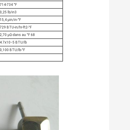
714-734 °F
0,25 lb/in3
15,4 μin/in-°F
729 BTU-in/hr-ft2-°F
2,70 μΩ-dans au °F 68
4.7x10−5 BTU/lb
0,100 BTU/lb-°F