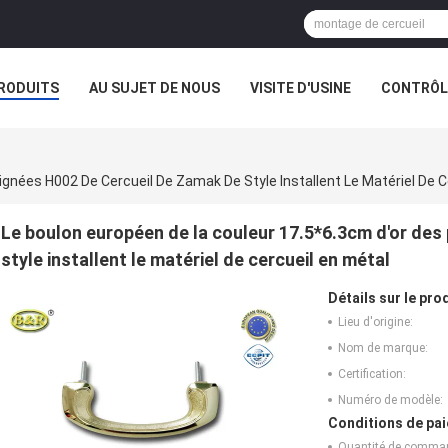
RODUITS
AU SUJET DE NOUS
VISITE D'USINE
CONTRÔLE
gnées H002 De Cercueil De Zamak De Style Installent Le Matériel De C
Le boulon européen de la couleur 17.5*6.3cm d'or de
style installent le matériel de cercueil en métal
Détails sur le prod
Lieu d'origine:
Nom de marque:
Certification:
Numéro de modèle:
Conditions de pai
Quantité de comma