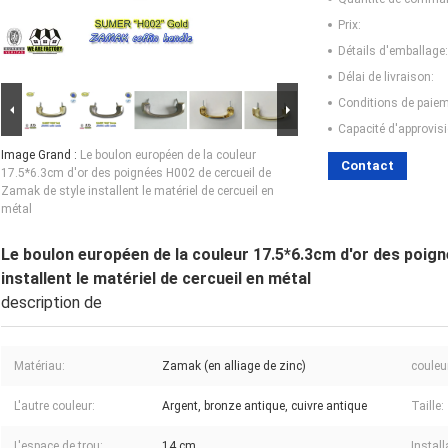
Prix:
Détails d'emballage:
Délai de livraison:
Conditions de paiem
Capacité d'approvis
Image Grand :
Le boulon européen de la couleur
Contact
17.5*6.3cm d'or des poignées H002 de cercueil de
Zamak de style installent le matériel de cercueil en
métal
Le boulon européen de la couleur 17.5*6.3cm d'or des poig
installent le matériel de cercueil en métal
description de
Matériau:
Zamak (en alliage de zinc)
couleu
L'autre couleur:
Argent, bronze antique, cuivre antique
Taille:
L'espace de trou:
14 cm
Install