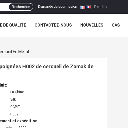
Demande de soumission
Rechercher
|
French
 DE QUALITÉ
CONTACTEZ-NOUS
NOUVELLES
CAS
ercueil En Métal
s poignées H002 de cercueil de Zamak de
uit:
La Chine
Silk
CCPIT
H002
ement et expédition:
nde min:
5000