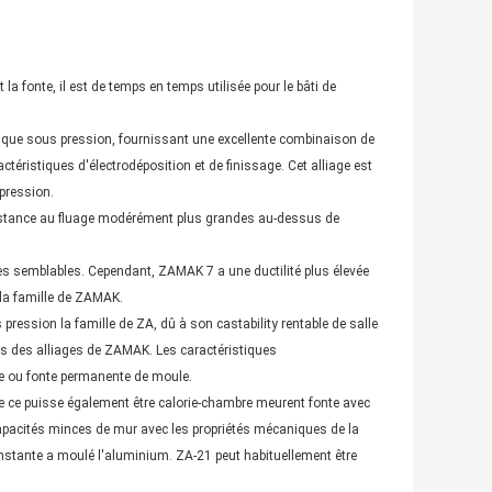
la fonte, il est de temps en temps utilisée pour le bâti de
nique sous pression, fournissant une excellente combinaison de
actéristiques d'électrodéposition et de finissage. Cet alliage est
pression.
sistance au fluage modérément plus grandes au-dessus de
s semblables. Cependant, ZAMAK 7 a une ductilité plus élevée
e la famille de ZAMAK.
pression la famille de ZA, dû à son castability rentable de salle
s des alliages de ZAMAK. Les caractéristiques
le ou fonte permanente de moule.
ue ce puisse également être calorie-chambre meurent fonte avec
s capacités minces de mur avec les propriétés mécaniques de la
onstante a moulé l'aluminium. ZA-21 peut habituellement être