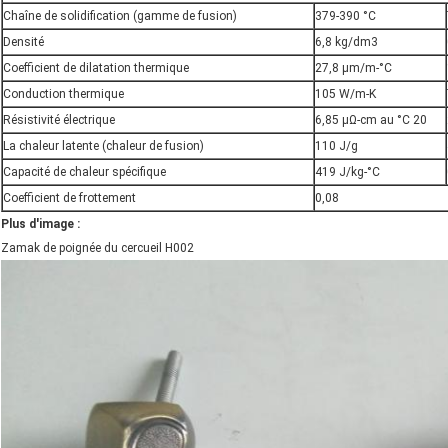
Chaîne de solidification (gamme de fusion)
379-390 °C
Densité
6,8 kg/dm3
Coefficient de dilatation thermique
27,8 μm/m-°C
Conduction thermique
105 W/m-K
Résistivité électrique
6,85 μΩ-cm au °C 20
La chaleur latente (chaleur de fusion)
110 J/g
Capacité de chaleur spécifique
419 J/kg-°C
Coefficient de frottement
0,08
Plus d'image :
Zamak de poignée du cercueil H002