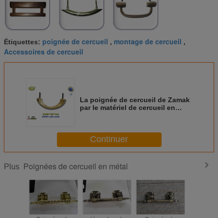
poignée de cercueil
montage de cercueil
Étiquettes:
,
,
Accessoires de cercueil
La poignée de cercueil de Zamak
par le matériel de cercueil en
métal de bult et d'écrou
manipulent la couleur d'or de
décoration de cercueil en métal
Continuer
H007
Poignées de cercueil en métal
Plus