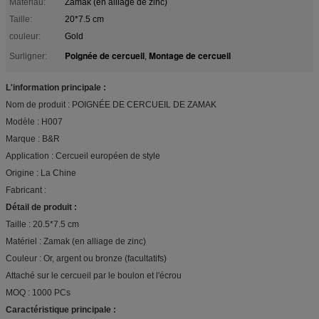
Matériau:
Zamak (en alliage de zinc)
Taille:
20*7.5 cm
couleur:
Gold
Poignée de cercueil
Montage de cercueil
Surligner:
,
L'information principale :
Nom de produit : POIGNÉE DE CERCUEIL DE ZAMAK
Modèle : H007
Marque : B&R
Application : Cercueil européen de style
Origine : La Chine
Fabricant :
Détail de produit :
Taille : 20.5*7.5 cm
Matériel : Zamak (en alliage de zinc)
Couleur : Or, argent ou bronze (facultatifs)
Attaché sur le cercueil par le boulon et l'écrou
MOQ : 1000 PCs
Caractéristique principale :