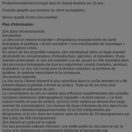
Professionnellement occupé dans le champ funèbre sur 10 ans ;
Produits adaptés aux besoins du client acceptables ;
Bonne qualité et prix concurrentiel ;
Plus d'information :
Zinc dans l'environnement
Introduction
Le zinc est un minerai essentiel « d'importance exceptionnelle de santé
biologique et publique » et est considéré « une marchandise de sauvetage »
par les Nations Unies.
En raison de ses propriétés uniques, zinc est employé dans un large éventail
de produits du consommateur, d'infrastructure, agricoles, et industriels. D'une
manière primordiale, le zinc est essentiel à la vie, jouant un rôle important dans
des processus biologiques de tous les organismes vivants (humains, animaux,
et plantes). Le zinc est crucial pour la division cellulaire, la synthèse de
protéine, le système immunitaire et la croissance.
Occurrence naturelle
Le zinc est le 24ème élément le plus abondant dans la croûte terrestre et a été
présent depuis la planète a formé sa surface. Toute la vie sur terre s'est
développée en présence du zinc.
La concentration du zinc en nature sans influence supplémentaire des activités
humaines (émissions anthropogènes) s'appelle « le fond naturel. » Le fond
naturel nivelle en eau de surface, sol et la roche varient au-dessus d'un large
éventail de concentrations. Les niveaux de base ordinaires du zinc dans le sol
et la roche s'étendent typiquement entre 10 et 300 milligrammes par
kilogramme, et le zinc dans les rivières varie de moins de 10 microgrammes par
litre à plus de 200 microgrammes.
Zinc faisant un cycle par la nature
Par des procédés naturels d'érosion, une petite partie du zinc dans le sol, la
roche et le sédiment est constamment déplacée et transportée par