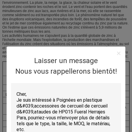
l'environnement. La pluie, la neige, la glace, la chaleur solaire et le vent
érodent zinc-contenir les roches et le sol. Le vent et l'eau portent des quantités
minutieuses de zinc aux lacs, aux rivières et à la mer, où elle se rassemble
comme sédiment ou est transportée plus loin. Le phénomène naturel tel que
des éruptions volcaniques, des incendies de forêt, des tempêtes de poussière
et le jet de mer contribue également au recyclage continu du zinc par la nature.
On l'estime que ces émissions naturelles de zinc s'élèvent à 5,9 millions de
tonnes métriques tous les ans.
Les activités humaines ne s'ajoutent pas à la quantité globale de zinc à
l'échelle mondiale. Mais l'exploitation, la production des marchandises et
l'utilisation du zinc créent des situations où les émissions à l'atmosphère, au sol
et à l'eau peuvent se produire. Celles-ci sont connues en tant qu'émissions
anthropogènes, on estime que qui sont une fraction de toutes les émissions du
recyclage naturel du zinc de l'érosion, jet de mer, les éruptions volcaniques etc.
Laisser un message
Normes en alliage de zinc par pays
Nous vous rappellerons bientôt!
Pays
Lingot de zinc
Bâti de zinc
L'Europe
EN1774
EN12844
LES Etats-Unis
ASTM B240
ASTM B86
Le Japon
JIS H2201
JIS H5301
L'Australie
EN TANT QUE 1881 - SAA
EN TANT QUE 1881 - SAA
H63
H64
La Chine
Gigaoctet 8738-88
-
Le Canada
CSA HZ3
CSA HZ11
International
OIN 301
-