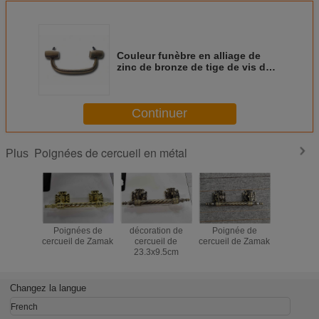
Couleur funèbre en alliage de
zinc de bronze de tige de vis de
zamak de matériel de la poignée
H012 de cercueil en métal de
taille de 18.7*7.6 cm
Continuer
Poignées de cercueil en métal
Plus
Poignées de
décoration de
Poignée de
Accesso
cercueil de Zamak
cercueil de
cercueil de Zamak
funèbres d
23.3x9.5cm
décorati
cercueil d
matériel e
de cerc
Changez la langue
French