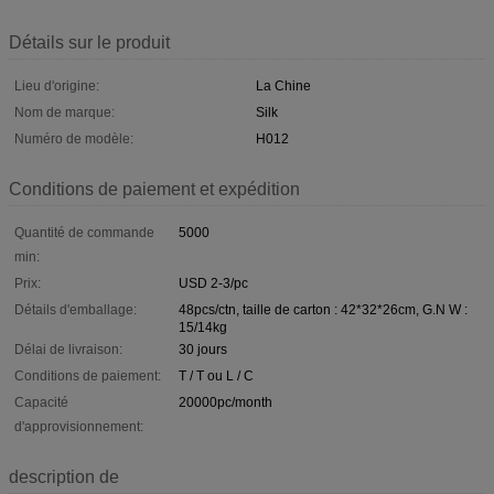
Détails sur le produit
Lieu d'origine:
La Chine
Nom de marque:
Silk
Numéro de modèle:
H012
Conditions de paiement et expédition
Quantité de commande
5000
min:
Prix:
USD 2-3/pc
Détails d'emballage:
48pcs/ctn, taille de carton : 42*32*26cm, G.N W :
15/14kg
Délai de livraison:
30 jours
Conditions de paiement:
T / T ou L / C
Capacité
20000pc/month
d'approvisionnement:
description de