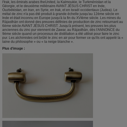
l'Irak, les émirats arabes theUnited, la Kalmoukie, le Turkménistan et la
Géorgie, et le deuxième millénaire AVANT JÉSUS CHRIST en Inde,
Ouzbékistan, en Iran, en Syrie, en Irak, et en Israël occidentaux (Judea). Le
métal de zinc n'a pas été produit à grande échelle jusqu'au 12ème siècle en
Inde et était inconnu en Europe jusqu'à la fin du XVIème siècle. Les mines du
Ràjasthàn ont donné des preuves définies de production de zinc retournant au
6ème siècle AVANT JÉSUS CHRIST. Jusqu'à présent, les preuves les plus
anciennes du zinc pur viennent de Zawar, au Ràjasthàn, dès l'ANNONCE du
9ème siècle quand un processus de distillation a été utilisé pour faire le zinc
pur. Les alchimistes ont brûlé le zinc en air pour former ce qu'ils ont appelé la «
laine du philosophe » ou « la neige blanche ».
Plus d'image :