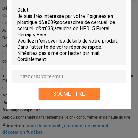
Détail rapide :
Coin C010 réglé de cercueil
Coin et crochets en plastique avec la barre d'acier
Ascenseur maximum 300kg
Description :
Cercueil C010 faisant le coin
montage de poignée
nouveaux matériel de pp ou pp réutilisés
couleur differrent disponible
emballage selon la demande de client
1 coener réglé de l'incloud 4, 8handles, tube solitaire en métal 2, tube court en
métal 2
quantité de minute : 100sets
SOUMETTRE
Applications :
Poignée et décoration en bois ou en métal de cercueil
Avantage compétitif :
Approvisionnement dans l'ensemble, le prix concurrentiel et de haute qualité
coin de cercueil
charnière de cercueil
Étiquettes:
,
,
décoration funèbre