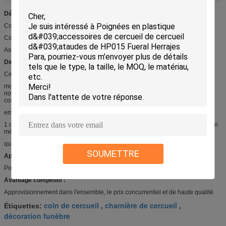
Détail rapide :
Coin C016 réglé de cercueil
Coin et crochets en plastique avec la barre d'acier
Ascenseur maximum 300kg
Description :
Cercueil C016 faisant le coin
montage de poignée
nouveaux matériel de pp ou pp réutilisés
couleur differrent disponible
emballage selon la demande de client
1 coener réglé de l'incloud 4, 8handles, tube solitaire en métal 2, tube court en
métal 2
quantité de minute : 100sets
SOUMETTRE
Applications :
Poignée et décoration en bois ou en métal de cercueil
Avantage compétitif :
Approvisionnement dans l'ensemble, le prix concurrentiel et de haute qualité
coin de cercueil
charnière de cercueil
Étiquettes:
,
,
décoration funèbre