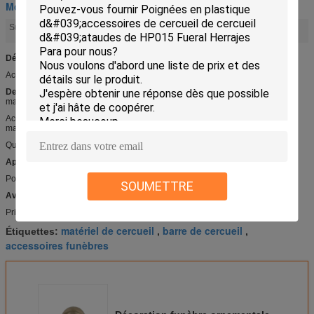
Montage de cercueil
matériel de cercueil
accessoires funèbres
Surligner:
,
Détail rapide :
Accessoire D024 de cercueil
Description :
matériel : métal
Accessoire D024 de cercueil
matériel : métal
Quantité de minute : 30000pcs
Applications :
Poignée et décoration en bois ou en métal de cercueil
SOUMETTRE
Avantage compétitif :
Prix concurrentiel et de haute qualité
matériel de cercueil
barre de cercueil
Étiquettes:
,
,
accessoires funèbres