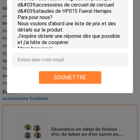
Détail rapide :
accessoire D028 de cercueil
Description :
Décoration en métal pour le cercueil
Finition : Or, laiton ou cuivre
côté :
50*30*45MM
QUANTITÉ DE MINUTE : 5000 PCS
Applications :
Poignée et décoration en bois ou en métal de cercueil
Avantage compétitif :
SOUMETTRE
Prix concurrentiel et de haute qualité
matériel de cercueil
barre de cercueil
Étiquettes:
,
,
accessoires funèbres
Décoration en métal de finition
d'or, de laiton ou d'en cuivre pour
le cercueil adaptant D028