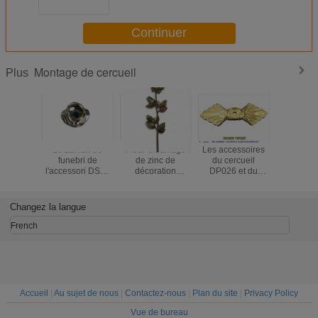
Continuer
Montage de cercueil
Plus
Le zamak de
Fleur en alliage
Les accessoires
Or de la 
funebri de
de zinc de
du cercueil
45cm×13
l'accessori DS01
décoration
DP026 et du
fleur
a monté boule
convenable de
cercueil vissent la
décora
pour le cofani de
cercueil de F02
parenthèse
convena
l'Italie
Zamak Rose
Accessorios Para
cercueil d
Changez la langue
couleur en bronze
Ataudes 3.2×9.3
Rose/bro
antique de 36 * de
cm
alliage d
French
13cm
d'antiq
Accueil
|
Au sujet de nous
|
Contactez-nous
|
Plan du site
|
Privacy Policy
Vue de bureau