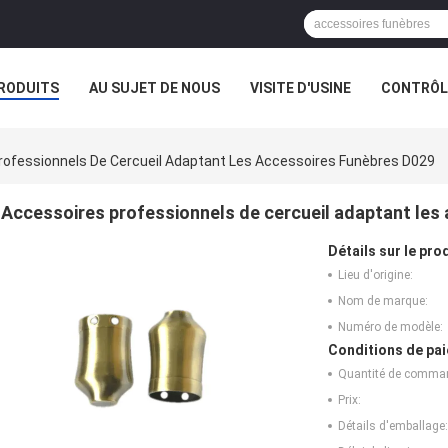
RODUITS
AU SUJET DE NOUS
VISITE D'USINE
CONTRÔLE
rofessionnels De Cercueil Adaptant Les Accessoires Funèbres D029
Accessoires professionnels de cercueil adaptant les
Détails sur le prod
Lieu d'origine:
Nom de marque:
Numéro de modèle:
Conditions de pai
Quantité de comma
Prix:
Détails d'emballage: