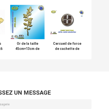
s
Or de la taille
Cercueil de force
26
45cm×13cm de
de cachette de
fleur de
D021B adaptant
décoration
la couleur
convenable de
d'argent de
ra
cercueil de
couvercle à visser
3
Zamak
de cercueil en
Rose/bronze en
métal de Zamak
alliage de zinc
d'antiquité
SSEZ UN MESSAGE