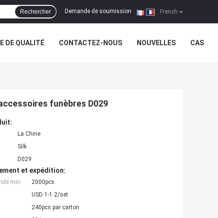
Demande de soumission
Rechercher
|
French
 DE QUALITÉ
CONTACTEZ-NOUS
NOUVELLES
CAS
 accessoires funèbres D029
uit:
La Chine
Silk
D029
ement et expédition:
nde min:
2000pcs
USD 1-1.2/set
240pcs par carton