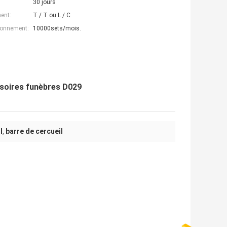
30 jours
ent:
T / T ou L / C
ionnement:
10000sets/mois.
ssoires funèbres D029
l
barre de cercueil
,