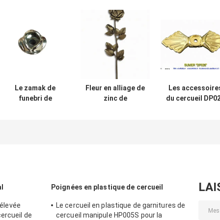
Le zamak de
Fleur en alliage de
Les accessoire
funebri de
zinc de
du cercueil DP0
l'accessori DS01
décoration
et du cercueil
a monté boule
convenable de
vissent la
pour le cofani de
cercueil de F02
parenthèse
l'Italie
Zamak Rose
Accessorios Pa
couleur en bronze
Ataudes 3.2×9.
antique de 36 * de
cm
13cm
LAI
l
Poignées en plastique de cercueil
 élevée
Le cercueil en plastique de garnitures de
ercueil de
cercueil manipule HP005S pour la