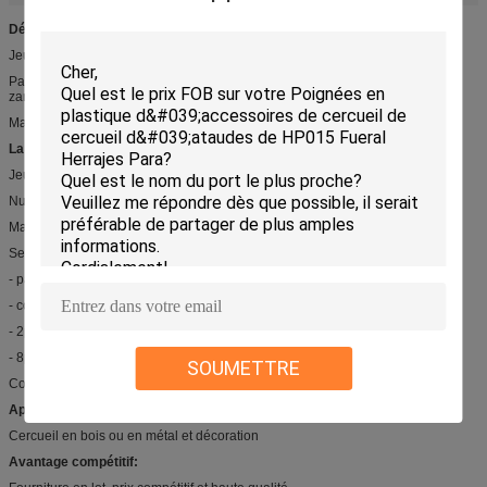
Détail rapide:
Jeu de barres oscillantes SL007
Panneau en plastique et capuchon de tuyau avec barre en acier et pattes en
zamak
Max levage 300 kg
La description:
Jeu de barres oscillantes SL007
Numéro de modèle: SL007
Matériau: recyclage PP ou ABS avec barre en acier et cornes en zamak
Set comprenant: 2pcs de 38cm manche court et 2pcs de 174cm barre longue
- panneau en plastique 8pcs
- cornes de zamak 16pcs
- 2pcs longue barre de fer et 2pcs courte barre de fer
- 8pcs extrémité en plastique
SOUMETTRE
Couleur: or, argent ou bronze
Applications:
Cercueil en bois ou en métal et décoration
Avantage compétitif: