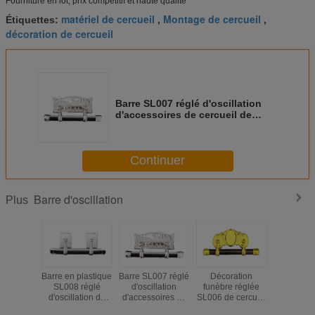
Fourniture en lot, prix compétitif et haute qualité
matériel de cercueil
Montage de cercueil
Étiquettes:
,
,
décoration de cercueil
Barre SL007 réglé d'oscillation
d'accessoires de cercueil de
couleur de ruban
Continuer
Barre d'oscillation
Plus
Barre en plastique
Barre SL007 réglé
Décoration
L'ensem
SL008 réglé
d'oscillation
funèbre réglée
barre d'osc
d'oscillation de
d'accessoires de
SL006 de cercueil
de cercue
barre de cercueil
cercueil de
de barre
réutilisen