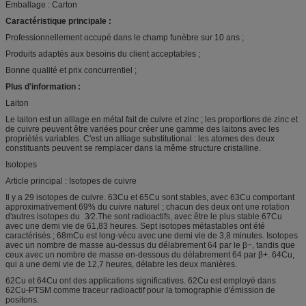
Emballage : Carton
Caractéristique principale :
Professionnellement occupé dans le champ funèbre sur 10 ans ;
Produits adaptés aux besoins du client acceptables ;
Bonne qualité et prix concurrentiel ;
Plus d'information :
Laiton
Le laiton est un alliage en métal fait de cuivre et zinc ; les proportions de zinc et
de cuivre peuvent être variées pour créer une gamme des laitons avec les
propriétés variables. C'est un alliage substitutional : les atomes des deux
constituants peuvent se remplacer dans la même structure cristalline.
Isotopes
Article principal : Isotopes de cuivre
Il y a 29 isotopes de cuivre. 63Cu et 65Cu sont stables, avec 63Cu comportant
approximativement 69% du cuivre naturel ; chacun des deux ont une rotation
d'autres isotopes du 3⁄2.The sont radioactifs, avec être le plus stable 67Cu
avec une demi vie de 61,83 heures. Sept isotopes métastables ont été
caractérisés ; 68mCu est long-vécu avec une demi vie de 3,8 minutes. Isotopes
avec un nombre de masse au-dessus du délabrement 64 par le β−, tandis que
ceux avec un nombre de masse en-dessous du délabrement 64 par β+. 64Cu,
qui a une demi vie de 12,7 heures, délabre les deux manières.
62Cu et 64Cu ont des applications significatives. 62Cu est employé dans
62Cu-PTSM comme traceur radioactif pour la tomographie d'émission de
positons.