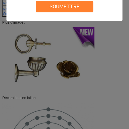
Rayon covalent
16h 132±
SOUMETTRE
Rayon de Van der
140 P.M.
Waals
Plus d'image :
Décorations en laiton