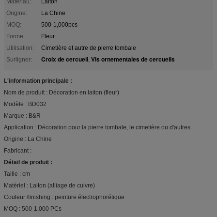
Matériau:
Laiton
Origine:
La Chine
MOQ:
500-1,000pcs
Forme:
Fleur
Utilisation:
Cimetière et autre de pierre tombale
Croix de cercueil
Vis ornementales de cercueils
Surligner:
,
L'information principale :
Nom de produit : Décoration en laiton (fleur)
Modèle : BD032
Marque : B&R
Application : Décoration pour la pierre tombale, le cimetière ou d'autres.
Origine : La Chine
Fabricant :
Détail de produit :
Taille : cm
Matériel : Laiton (alliage de cuivre)
Couleur /finishing : peinture électrophorétique
MOQ : 500-1,000 PCs