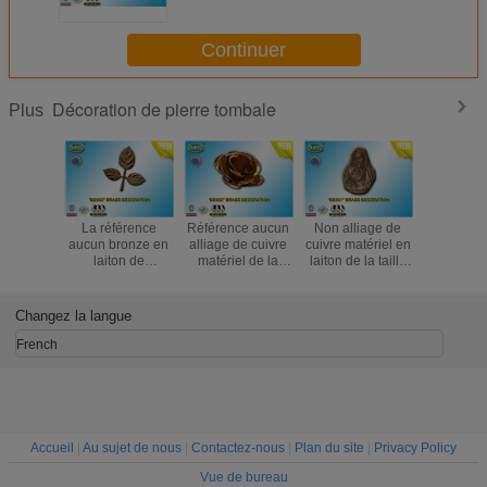
de fleur en laiton de bronze
Continuer
Décoration de pierre tombale
Plus
La référence
Référence aucun
Non alliage de
Non les 
aucun bronze en
alliage de cuivre
cuivre matériel en
BD030 en 
laiton de
matériel de la
laiton de la taille
bronzent l
décoration de
fleur BD032 de
13×17.5 cm de
de cuivre 
pierre tombale de
pierre tombale de
Madonna Funera
funèbre 
la feuille BD033
décoration de
de bronze de la
taille 23.
Changez la langue
laisse l'alliage de
fleur en laiton de
décoration BD031
de décor
cuivre matériel
bronze
French
Accueil
|
Au sujet de nous
|
Contactez-nous
|
Plan du site
|
Privacy Policy
Vue de bureau