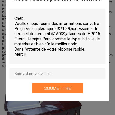
un instrument indispensable pour des instruments de musique. Il peut stabiliser
le bruit indépendamment des changements de temps, ainsi ce s'appelle les «
pinces de Qin ». Comme le yangqin, le pipa, le liuqin et même le Qinhu, etc.,
tous avec des pinces en tant que conseil. Facile à graver et teindre : Il n'est pas
facile dédoubler Tongmu mais doux en bois, facile à traiter, facile à graver et
facile à teindre. Il peut être employé comme poutres, radeaux, portes et
fenêtres, plafonds, panneaux de tuile et séparations de pièce dans les
bâtiments. Puisqu'il a également les avantages d'être imperméable à la fumée,
à l'humidité, et aux insectes, c'est un matériel idéal pour la fabrication des
meubles et des instruments de musique à extrémité élevé dans des nécessités
quotidiennes. Les meubles de Paulownia sont un produit à extrémité élevé
populaire au Japon, et le cercueil de Tongmu est le meilleur de l'étiquette
funèbre en Corée. En termes militaires et industriels, puisque le bois de
paulownia est plus léger que le bois ordinaire, il est employé pour des buts
spéciaux tels que des modèles d'aviation, les enveloppes d'instrument de
précision, revêtements pour le passager et les véhicules passagers, les caisses
de transport d'air et de l'eau, et le papier et les métiers avancés. Les gens ont
assorti les alliages de paulownia et d'aluminium dans des paires pour l'usage
sur des avions et des sous-marins.
SOUMETTRE