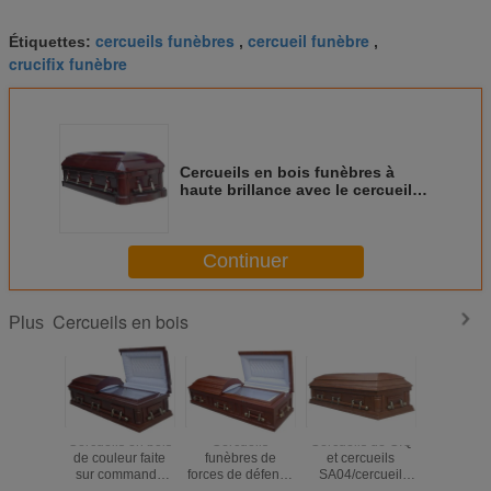
cercueils funèbres
cercueil funèbre
Étiquettes:
,
,
crucifix funèbre
Cercueils en bois funèbres à
haute brillance avec le cercueil
en verre 198*58*35 cm de
Paulownia
Continuer
Cercueils en bois
Plus
Cercueils en bois
Cercueils
Cercueils de CIQ
Kits en
de couleur faite
funèbres de
et cercueils
adulte
sur commande
forces de défense
SA04/cercueil
cercueil d
avec le milieu -
principale avec le
funèbres standard
avec la d