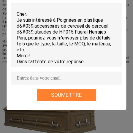
transformé en feuilles de différentes épaisseurs, ainsi il est très utilisé dans la
fabrication de meubles, la construction, et la décoration intérieure. Le panneau
de fibres agglomérées moyen de densité est un matériel poreux homogène
avec de bonnes propriétés acoustiques et est un bon matériel pour faire des
haut-parleurs, des enveloppes de TV et des instruments de musique. En outre,
il peut également être employé pour des bateaux, des véhicules, l'article de
sport, des planchers, des panneaux de mur, des séparations, etc. au lieu du
bois naturel. Il a les caractéristiques du coût bas, du taux d'utilisation simple et
plus économique traitants et hauts que le bois naturel.
le panneau de fibres agglomérées de Milieu-densité est un panneau
synthétique fait d'aubier, matériel de faible diamètre, matériel et bambou à
croissance rapide et d'autres matières végétales avec les ressources en bois
limitées. Le taux d'utilisation complet de bois est haut, qui favorise en
conformité avec la politique de développement de la sylviculture de la Chine et
est la sylviculture viable en Chine. Exécution de la stratégie de développement.
SOUMETTRE