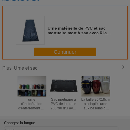
Urne matérielle de PVC et sac
mortuaire mort à sac avec 6 la
couleur de noir des poignées
MD10
Continuer
Urne et sac
Plus
urne
Sac mortuaire à
La taille 26X18cm
Type d'
d'incinération
PVC de la tirette
a adapté l'urne
mortuaire
d'enterrement de
230*90 d'U avec
aux besoins du
la tirett
26.5*18cm
la croix
client
pou
d'incinération en
l'hôpital
métal de CIQ pour
funèb
Changez la langue
les cendres