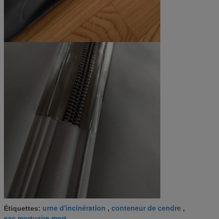
urne d'incinération
conteneur de cendre
Étiquettes:
,
,
sac mortuaire mort