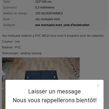
Taille:
220*100 cm
Épaisseur:
0,3 millimètres
Matière de charge:
150 KILOGRAMMES
Nom:
sac mortuaire mort
sac mortuaire mort
urne d'incinération
Surligner:
,
Sac mortuaire matériel à PVC MD10 pour avec 6 poignées pour les cadavres
Couleur : noir
Matériel : PVC
Technologie : selding+sewing
Laisser un message
Nous vous rappellerons bientôt!