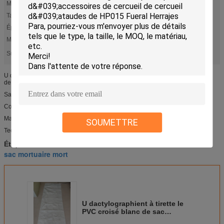
Matériel:
PVC
Taille:
220*90 cm
Épaisseur:
0,2 millimètres
Matière de charge:
150 KILOGRAMMES
sac mortuaire mort
urne d'incinération
Surligner:
,
U dactylographient à tirette le PVC croisé blanc de sac mortuaire technologie
de couture matérielle de Selding
Sac mortuaire à PVC de certifictae de la CE MD06 avec le type tirette d'U
Couleur : blanc
Matériel : PVC
SOUMETTRE
Technologie : selding+sewing
urne d'incinération
conteneur de cendre
Étiquettes:
,
,
sac mortuaire mort
U dactylographient à tirette le
PVC croisé blanc de sac
mortuaire technologie de couture