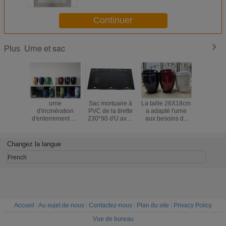
matérielle de Selding
Continuer
Urne et sac
Plus
urne
Sac mortuaire à
La taille 26X18cm
Type d'
d'incinération
PVC de la tirette
a adapté l'urne
mortuaire
d'enterrement de
230*90 d'U avec
aux besoins du
la tirett
26.5*18cm
la croix
client
pou
d'incinération en
l'hôpital
métal de CIQ pour
funèb
Changez la langue
les cendres
humaines
French
Accueil
|
Au sujet de nous
|
Contactez-nous
|
Plan du site
|
Privacy Policy
Vue de bureau