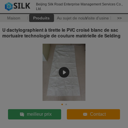
Beijing Silk Road Enterprise Management Services Co.,
Ltd.
Maison
Produits
Au sujet de nous
Visite d'usine
>>
U dactylographient à tirette le PVC croisé blanc de sac
mortuaire technologie de couture matérielle de Selding
meilleur prix
Contact