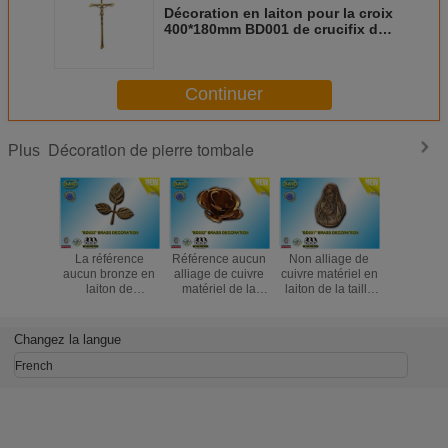
Décoration en laiton pour la croix
400*180mm BD001 de crucifix de
pierre tombale
Continuer
Décoration de pierre tombale
Plus
La référence
Référence aucun
Non alliage de
Non les 
aucun bronze en
alliage de cuivre
cuivre matériel en
BD030 en 
laiton de
matériel de la
laiton de la taille
bronzent l
décoration de
fleur BD032 de
13×17.5 cm de
de cuivre 
pierre tombale de
pierre tombale de
Madonna Funera
funèbre 
la feuille BD033
décoration de
de bronze de la
taille 23.
Changez la langue
laisse l'alliage de
fleur en laiton de
décoration BD031
de décor
cuivre matériel
bronze
French