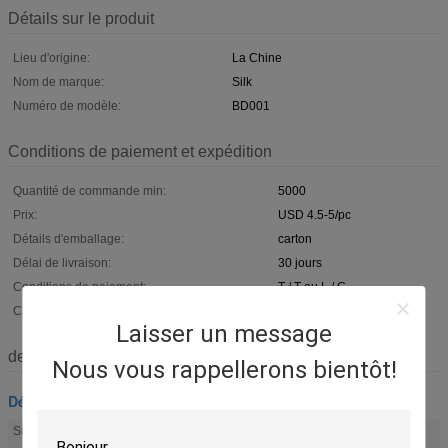
Détails sur le produit
Lieu d'origine:
La Chine
Nom de marque:
Silk
Numéro de modèle:
BD001
Conditions de paiement et expédition
Quantité de commande min:
5000
Prix:
USD 4.5-5/pc
Détails d'emballage:
carton
Délai de livraison:
30 jours
Conditions de paiement:
T / T ou L / C
Capacité d'approvisionnement:
10000sets/mois.
Laisser un message
description de
Nous vous rappellerons bientôt!
Décoration de pierre tombale
fleurs commémoratives
Vis ornementales de cercueils
Surligner:
,