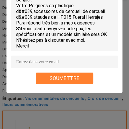
Détail rapide :
Décoration en laiton pour la pierre tombale BD001
Description :
Décoration en laiton pour la pierre tombale BD001
No. de modèle : BD001
Matériel : laiton
Dimension : 400*180mm
Couleur : Bronze
Unité extérieure, il a la garantie 10years.
Applications :
Décoration de pierre tombale
SOUMETTRE
Avantage compétitif :
Prix concurrentiel et de haute qualité
Vis ornementales de cercueils
Croix de cercueil
Étiquettes:
,
,
fleurs commémoratives