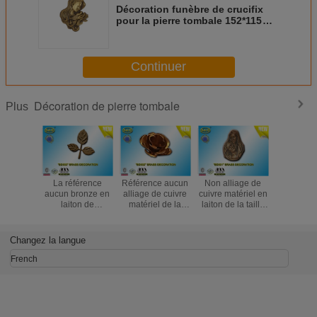
Décoration funèbre de crucifix
pour la pierre tombale 152*115mm
BD002
Continuer
Décoration de pierre tombale
Plus
La référence
Référence aucun
Non alliage de
Non les 
aucun bronze en
alliage de cuivre
cuivre matériel en
BD030 en 
laiton de
matériel de la
laiton de la taille
bronzent l
décoration de
fleur BD032 de
13×17.5 cm de
de cuivre 
pierre tombale de
pierre tombale de
Madonna Funera
funèbre 
la feuille BD033
décoration de
de bronze de la
taille 23.
Changez la langue
laisse l'alliage de
fleur en laiton de
décoration BD031
de décor
cuivre matériel
bronze
French