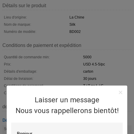
Détails sur le produit
Lieu d'origine:
La Chine
Nom de marque:
Silk
Numéro de modèle:
BD002
Conditions de paiement et expédition
Quantité de commande min:
5000
Prix:
USD 4.5-5/pc
Détails d'emballage:
carton
Délai de livraison:
30 jours
Conditions de paiement:
T / T ou L / C
Capacité d'approvisionnement:
10000sets/mois.
Laisser un message
description de
Nous vous rappellerons bientôt!
Décoration de pierre tombale
Croix de cercueil
Vis ornementales de cercueils
Surligner:
,