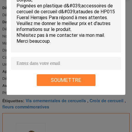
Détail rapide :
Décoration en laiton pour la pierre tombale BD002
Description :
Décoration en laiton pour la pierre tombale BD002
No. de modèle : BD002
Matériel : laiton
Dimension : 152*115mm
Couleur : Bronze
Unité extérieure, il a la garantie 10years.
Applications :
Décoration de pierre tombale
SOUMETTRE
Avantage compétitif :
Prix concurrentiel et de haute qualité
Vis ornementales de cercueils
Croix de cercueil
Étiquettes:
,
,
fleurs commémoratives