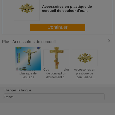
Accessoires en plastique de
cercueil de couleur d'or,
décoration funèbre DP009
Continuer
Accessoires de cercueil
Plus
Référence en
Couleur russe d'or
Accessoires en
Décora
plastique de
de conception
plastique de
funèbre D
Jésus de
d'ornement de
cercueil de
coule
couvercle de
cercueil
couleur d'or,
d'accessoi
cercueil de
d'accessoires en
décoration
de cerc
décoration de
plastique de
funèbre DP009
Changez la langue
cercueil aucun
cercueil
DP042 cristo
French
Jésus de plastico
de la taille
22x26.5cm