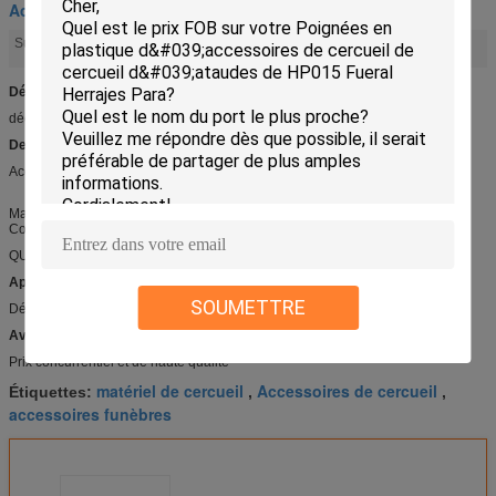
Accessoires de cercueil
Accessoires de cercueil
matériel de cercueil
Surligner:
,
Détail rapide :
décoration DP009 de cercueil
Description :
Accessoire DP009 de cercueil
Matériel de boule : Plastique
Couleur : D'or
QUANTITÉ DE MINUTE : 3000PCS
Applications :
SOUMETTRE
Décoration en bois de cercueil
Avantage compétitif :
Prix concurrentiel et de haute qualité
matériel de cercueil
Accessoires de cercueil
Étiquettes:
,
,
accessoires funèbres