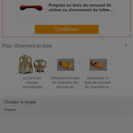
Poignée en bois de cercueil de
chêne ou d'ornement de hêtre
avec la peinture DW004
Continuer
Ornement en bois
Plus
Le cercueil
Ornement en bois
Décoration en
Charnière 
d'angle
de charnière de
bois de cercueil
de cerc
d'enveloppe
cercueil de
de charnière de
d'ornem
manipule des
décoration de
cercueil pour la
charnière 
décorations de
cercueil pour la
poignée DW007
pour la p
cercueil pour le
poignée DW008
de cercueil
DW006
Changez la langue
coin en plastique
de cercueil
cercu
d'Ataudes
French
Herrajes