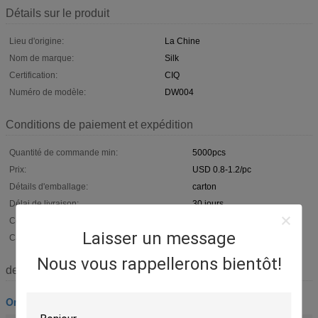
Détails sur le produit
Lieu d'origine:
La Chine
Nom de marque:
Silk
Certification:
CIQ
Numéro de modèle:
DW004
Conditions de paiement et expédition
Quantité de commande min:
5000pcs
Prix:
USD 0.8-1.2/pc
Détails d'emballage:
carton
Délai de livraison:
30 jours
Conditions de paiement:
T / T ou L / C
Laisser un message
Capacité d'approvisionnement:
50000PCS/MONTH
Nous vous rappellerons bientôt!
description de
Ornement en bois