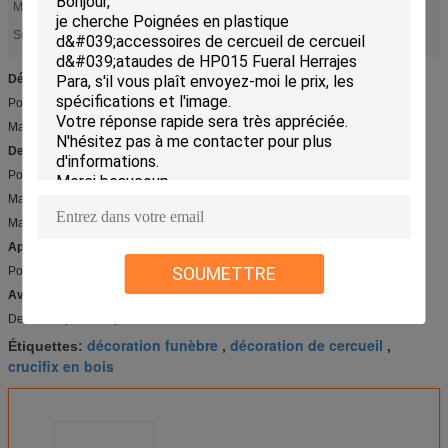
Matériau:
Chêne
crucifix en bois
décoration de cercueil
Surligner:
,
Détail rapide :
Poignée en bois DW004 de cercueil
Matériel en bois solide avec la peinture
Description :
Poignée en bois DW004 de cercueil
Matériel en bois solide avec la peinture
Matériel : chêne ou hêtre
Applications :
SOUMETTRE
Poignée de cercueil
Avantage compétitif :
De haute qualité et prix concurrentiel
décoration funèbre
décoration de cercueil
Étiquettes:
,
,
crucifix en bois