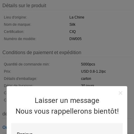
Détails sur le produit
Lieu d'origine:
La Chine
Nom de marque:
Silk
Certification:
CIQ
Numéro de modèle:
DW005
Conditions de paiement et expédition
Quantité de commande min:
5000pcs
Prix:
USD 0.8-1.2/pc
Détails d'emballage:
carton
Délai de livraison:
30 jours
Conditions de paiement:
T / T ou L / C
Laisser un message
Capacité d'approvisionnement:
50000PCS/MONTH
Nous vous rappellerons bientôt!
description de
Ornement en bois