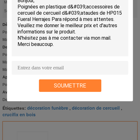
Matériau:
Chêne
crucifix en bois
décoration funèbre
Surligner:
,
Détail rapide :
Poignée en bois DW004 de cercueil
Matériel en bois solide avec la peinture
Description :
Poignée en bois DW004 de cercueil
Matériel en bois solide avec la peinture
Matériel : chêne ou hêtre
Applications :
SOUMETTRE
Poignée de cercueil
Avantage compétitif :
De haute qualité et prix concurrentiel
décoration funèbre
décoration de cercueil
Étiquettes:
,
,
crucifix en bois