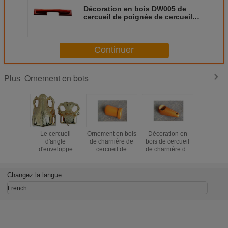
Décoration en bois DW005 de
cercueil de poignée de cercueil
d'ornement
Continuer
Ornement en bois
Plus
Le cercueil
Ornement en bois
Décoration en
Charnière 
d'angle
de charnière de
bois de cercueil
de cerc
d'enveloppe
cercueil de
de charnière de
d'ornem
manipule des
décoration de
cercueil pour la
charnière 
décorations de
cercueil pour la
poignée DW007
pour la p
cercueil pour le
poignée DW008
de cercueil
DW006
Changez la langue
coin en plastique
de cercueil
cercu
d'Ataudes
French
Herrajes