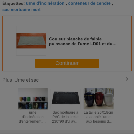
urne d'incinération
conteneur de cendre
Étiquettes:
,
,
sac mortuaire mort
Couleur blanche de faible
puissance de l'urne LD01 et du
sac pour la police, cerfication
ISO9001
Continuer
Urne et sac
Plus
urne
Sac mortuaire à
La taille 26X18cm
Type d'
d'incinération
PVC de la tirette
a adapté l'urne
mortuaire
d'enterrement de
230*90 d'U avec
aux besoins du
la tirett
26.5*18cm
la croix
client
pou
d'incinération en
l'hôpital