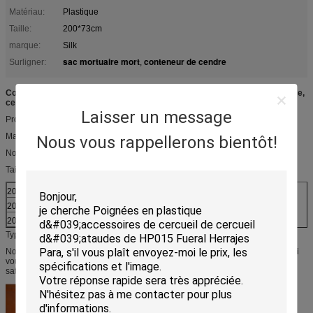
Matériau:
Plastique
Taille:
200*73cm
marque:
Silk
sac mortuaire mort
conteneur de cendre
Surligner:
,
Couleur blanche de faible puissance de l'urne LD01 et du sac pour la police,
cerfication ISO9001
Laisser un message
Produits de détail
Matériel : Plastique
Nous vous rappellerons bientôt!
Nombre de mode : LD01
Taille :
200*75cm
210*75cm
230*75cm
200*90cm
210*75cm
230*90cm
200*100cm
210*100cm
230*100cm
Type : Produits funèbres
Note : Nous avons le concepteur pour concevoir les types customerized. ainsi
vous pouvez nous envoyer l'échantillon. nous ferons notre meilleur pour
satisfaire vous ou votre société.