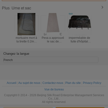
Urne et sac
Plus
e 26X18cm
Type d'U sac
Le ce de PVC
Prévention
urn
é l'urne
mortuaire mort à
Peva a approuvé
imperméable de
d'inciné
oins du
la tirette 0.2mm
le sac de
fuite d'hôpital
d'enterre
ent
pour
personne morte
scellant le sac
26.5*
ration en
l'hôpital/salon
de 0.15mm avec
mortuaire
 CIQ pour
funèbre
la tirette centrale
mortuaire avec
Changez la langue
endres
des poignées
ines
French
Accueil
|
Au sujet de nous
|
Contactez-nous
|
Plan du site
|
Privacy Policy
Vue de bureau
Copyright © 2014 - 2026 Beijing Silk Road Enterprise Management Services
Co., Ltd..
All rights reserved.