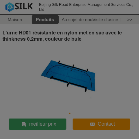
Beijing Silk Road Enterprise Management Services Co.,
Ltd.
Maison
Produits
Au sujet de nous
Visite d'usine
>>
L'urne HD01 résistante en nylon met en sac avec le
thinkness 0.2mm, couleur de bule
meilleur prix
Contact