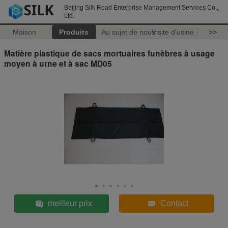
Beijing Silk Road Enterprise Management Services Co.,
Ltd.
Maison
Produits
Au sujet de nous
Visite d'usine
>>
Matière plastique de sacs mortuaires funèbres à usage
moyen à urne et à sac MD05
meilleur prix
Contact