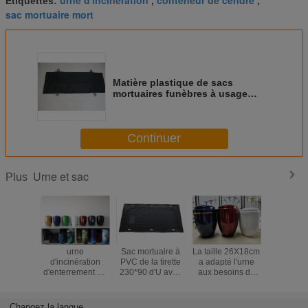
Étiquettes:
,
,
sac mortuaire mort
Matière plastique de sacs
mortuaires funèbres à usage
moyen à urne et à sac MD05
Continuer
Urne et sac
Plus
urne
Sac mortuaire à
La taille 26X18cm
Type d'
d'incinération
PVC de la tirette
a adapté l'urne
mortuaire
d'enterrement de
230*90 d'U avec
aux besoins du
la tirett
26.5*18cm
la croix
client
pou
d'incinération en
l'hôpital
métal de CIQ pour
funèb
Changez la langue