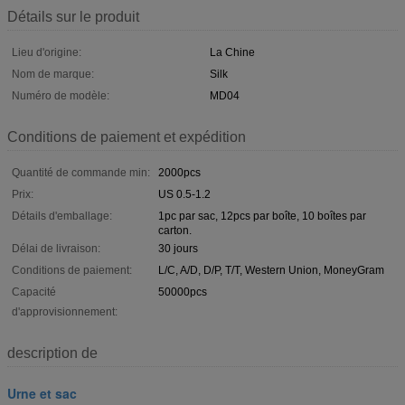
Détails sur le produit
Lieu d'origine:
La Chine
Nom de marque:
Silk
Numéro de modèle:
MD04
Conditions de paiement et expédition
Quantité de commande min:
2000pcs
Prix:
US 0.5-1.2
Détails d'emballage:
1pc par sac, 12pcs par boîte, 10 boîtes par
carton.
Délai de livraison:
30 jours
Conditions de paiement:
L/C, A/D, D/P, T/T, Western Union, MoneyGram
Capacité
50000pcs
d'approvisionnement:
description de
Urne et sac