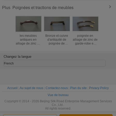
Poignées et tractions de meubles
Plus
les meubles
Bronze et cuivre
poignée en
nickel et
antiques en
d'antiquité de
alliage de zinc de
couleur d
alliage de zinc de
poignée de
garde-robe en
6012 de m
poignée de
meubles de
métal de
de poigné
Cabinet de Spéc.
l'espace des
poignées de tiroir
cuisin
de 96/128mm
parties 96/128mm
de matériel de
meubles d'
Changez la langue
manipulent et
de Cabinet en
meubles de
de matér
tirent le satin du
métal de tractions
96/128 millimètre
tiroir en 
French
numéro 7001 en
de poignée de
aucun « 6013"
64/96/
métal ou le
garde-robe de
bronze d'antiquité
zamak du numéro
6014
Accueil
|
Au sujet de nous
|
Contactez-nous
|
Plan du site
|
Privacy Policy
Vue de bureau
Copyright © 2014 - 2026 Beijing Silk Road Enterprise Management Services
Co., Ltd..
All rights reserved.