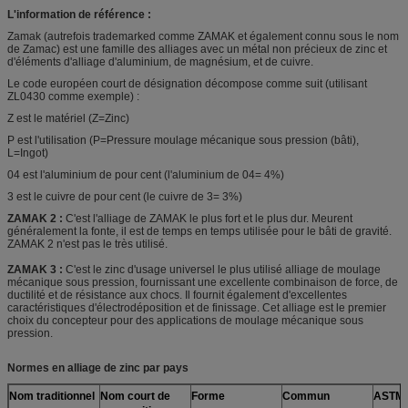
L'information de référence :
Zamak (autrefois trademarked comme ZAMAK et également connu sous le nom
de Zamac) est une famille des alliages avec un métal non précieux de zinc et
d'éléments d'alliage d'aluminium, de magnésium, et de cuivre.
Le code européen court de désignation décompose comme suit (utilisant
ZL0430 comme exemple) :
Z est le matériel (Z=Zinc)
P est l'utilisation (P=Pressure moulage mécanique sous pression (bâti),
L=Ingot)
04 est l'aluminium de pour cent (l'aluminium de 04= 4%)
3 est le cuivre de pour cent (le cuivre de 3= 3%)
ZAMAK 2 :
C'est l'alliage de ZAMAK le plus fort et le plus dur. Meurent
généralement la fonte, il est de temps en temps utilisée pour le bâti de gravité.
ZAMAK 2 n'est pas le très utilisé.
ZAMAK 3 :
C'est le zinc d'usage universel le plus utilisé alliage de moulage
mécanique sous pression, fournissant une excellente combinaison de force, de
ductilité et de résistance aux chocs. Il fournit également d'excellentes
caractéristiques d'électrodéposition et de finissage. Cet alliage est le premier
choix du concepteur pour des applications de moulage mécanique sous
pression.
Normes en alliage de zinc par pays
Nom traditionnel
Nom court de
Forme
Commun
ASTM