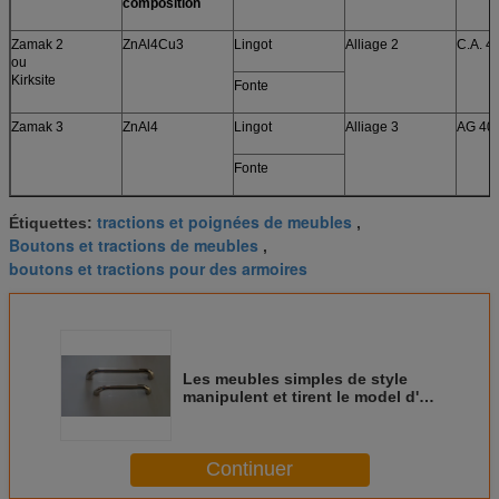
composition
Zamak 2
ZnAl4Cu3
Lingot
Alliage 2
C.A. 4
ou
Kirksite
Fonte
Zamak 3
ZnAl4
Lingot
Alliage 3
AG 40
Fonte
tractions et poignées de meubles
Étiquettes:
,
Boutons et tractions de meubles
,
boutons et tractions pour des armoires
Les meubles simples de style
manipulent et tirent le model d'or
6005 de poignée d'armoire de
bureau en alliage de zinc
Continuer