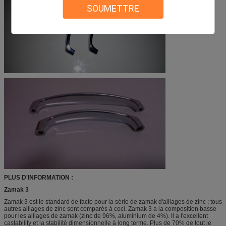
SOUMETTRE
PLUS D'INFORMATION :
Zamak 3
Zamak 3 est le standard de facto pour la série de zamak d'alliages de zinc ; tous
autres alliages de zinc sont comparés à ceci. Zamak 3 a la composition basse
pour les alliages de zamak (zinc de 96%, aluminium de 4%). Il a l'excellent
castability et la stabilité dimensionnelle à long terme. Plus de 70% de tout le