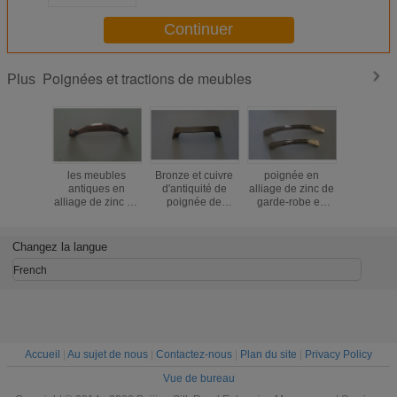
placard de tractions de buffet
Continuer
Poignées et tractions de meubles
Plus
les meubles
Bronze et cuivre
poignée en
nickel et
antiques en
d'antiquité de
alliage de zinc de
couleur d
alliage de zinc de
poignée de
garde-robe en
6012 de m
poignée de
meubles de
métal de
de poigné
Cabinet de Spéc.
l'espace des
poignées de tiroir
cuisin
de 96/128mm
parties 96/128mm
de matériel de
meubles d'
Changez la langue
manipulent et
de Cabinet en
meubles de
de matér
tirent le satin du
métal de tractions
96/128 millimètre
tiroir en 
French
numéro 7001 en
de poignée de
aucun « 6013"
64/96/
métal ou le
garde-robe de
bronze d'antiquité
zamak du numéro
6014
Accueil
|
Au sujet de nous
|
Contactez-nous
|
Plan du site
|
Privacy Policy
Vue de bureau