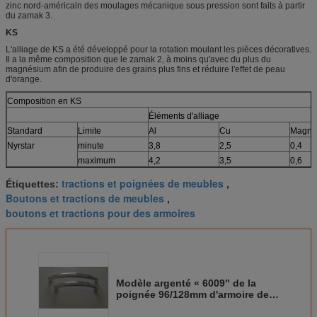
zinc nord-américain des moulages mécanique sous pression sont faits à partir
du zamak 3.
KS
L'alliage de KS a été développé pour la rotation moulant les pièces décoratives.
Il a la même composition que le zamak 2, à moins qu'avec du plus du
magnésium afin de produire des grains plus fins et réduire l'effet de peau
d'orange.
Composition en KS
Éléments d'alliage
Standard
Limite
Al
Cu
Magné
Nyrstar
minute
3,8
2,5
0,4
maximum
4,2
3,5
0,6
tractions et poignées de meubles
Étiquettes:
,
Boutons et tractions de meubles
,
boutons et tractions pour des armoires
Modèle argenté « 6009" de la
poignée 96/128mm d'armoire de
bureau en métal d'approbation
d'OIN de poignées de porte de