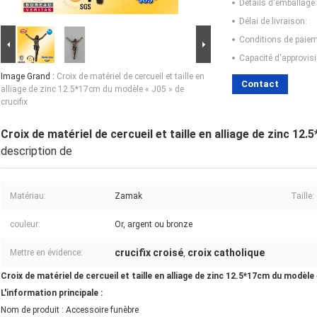
Détails d'emballage:
Délai de livraison:
Conditions de paiem
Capacité d'approvis
Image Grand :
Croix de matériel de cercueil et taille en
Contact
alliage de zinc 12.5*17cm du modèle « J05 » de
crucifix
Croix de matériel de cercueil et taille en alliage de zinc 12
description de
Matériau:
Zamak
Taille:
couleur:
Or, argent ou bronze
crucifix croisé
croix catholique
Mettre en évidence:
,
Croix de matériel de cercueil et taille en alliage de zinc 12.5*17cm du modèle 
L'information principale :
Nom de produit : Accessoire funèbre