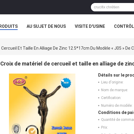
RODUITS
AU SUJET DE NOUS
VISITE D'USINE
CONTRÔLE
 Cercueil Et Taille En Alliage De Zinc 12.5*17cm Du Modèle « J05 » De C
Croix de matériel de cercueil et taille en alliage de z
Détails sur le prod
Lieu d'origine:
Nom de marque:
Certification:
Numéro de modèle:
Conditions de pai
Quantité de comma
Prix: