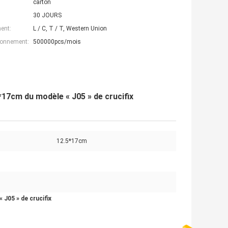
carton
30 JOURS
ent:
L / C, T / T, Western Union
ionnement:
500000pcs/mois
.5*17cm du modèle « J05 » de crucifix
12.5*17cm
« J05 » de crucifix