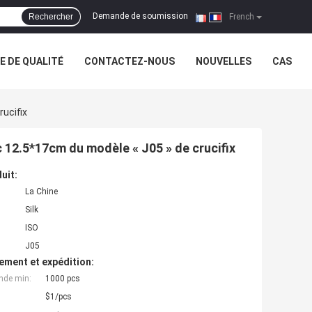
Demande de soumission
Rechercher
|
French
 DE QUALITÉ
CONTACTEZ-NOUS
NOUVELLES
CAS
rucifix
inc 12.5*17cm du modèle « J05 » de crucifix
uit:
La Chine
Silk
ISO
J05
ement et expédition:
nde min:
1000 pcs
$1/pcs