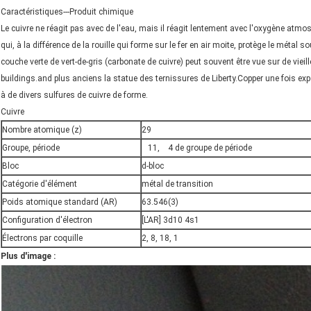
Caractéristiques---Produit chimique
Le cuivre ne réagit pas avec de l'eau, mais il réagit lentement avec l'oxygène atmo
qui, à la différence de la rouille qui forme sur le fer en air moite, protège le méta
couche verte de vert-de-gris (carbonate de cuivre) peut souvent être vue sur de vieill
buildings.and plus anciens la statue des ternissures de Liberty.Copper une fois e
à de divers sulfures de cuivre de forme.
Cuivre
Nombre atomique
(z)
29
Groupe
,
période
11
,
4 de
groupe
de période
Bloc
d-bloc
Catégorie d'élément
métal de transition
Poids atomique standard
(AR)
63.546(3)
Configuration d'électron
[
L'AR
] 3d10 4s1
Électrons par coquille
2, 8, 18, 1
Plus d'image :