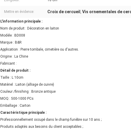
Longueur:
10 cm
Croix de cercueil
Vis ornementales de cer
Mettre en évidence:
,
L'information principale :
Nom de produit : Décoration en laiton
Modèle : BD008
Marque : B&R
Application : Pierre tombale, cimetière ou d'autres.
Origine : La Chine
Fabricant :
Détail de produit :
Taille : L 10cm
Matériel : Laiton (alliage de cuivre)
Couleur /finishing : Bronze antique
MOQ : 500-1000 PCs
Emballage : Carton
Caractéristique principale :
Professionnellement occupé dans le champ funèbre sur 10 ans ;
Produits adaptés aux besoins du client acceptables ;