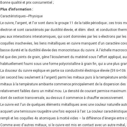
Bonne qualité et prix concurrentiel ;
Plus d'information :
Caractéristiques---Physique
Le cuivre, l'argent, et l'or sont dans le groupe 11 de la table périodique ; ces trois 
électron et sont caractérisés par ductilité élevée, et élém. élect. et conduction th
peu aux interactions interatomiques, qui sont dominées par les s-électrons par les 
coquilles inachevées, les liens métalliques en cuivre manquent d'un caractère coval
basse dureté et la ductilité élevée des monocristaux du cuivre. À l'échelle macrosco
tel que des joints de grain, gêne l'écoulement du matériel sous l'effort appliqué, au
habituellement fourni sous une forme polycristalline à grain fin, qui a une plus gr
La douceur du cuivre explique en partie sa conductivité électrique élevée (59.6×10
(en second lieu seulement à l'argent) parmi les métaux purs à la température ambian
métaux à la température ambiante commence principalement de la dispersion des éle
relativement faibles dans un métal mou. La densité de courant permise maximum 
dont de section transversale, au-dessus il commence à chauffer excessivement.
Le cuivre est l'un de quelques éléments métalliques avec une couleur naturelle autre
acquiert une ternissure rougeâtre une fois exposé à l'air. La couleur caractéristique
rempli et les coquilles 4s atomiques à moitié vides – la différence d'énergie entre 
Comme avec d'autres métaux, si le cuivre est mis en contact avec un autre métal, 