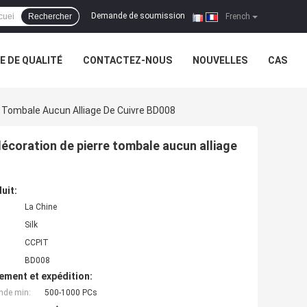
Demande de soumission
Rechercher
|
French
 DE QUALITÉ
CONTACTEZ-NOUS
NOUVELLES
CAS
e Tombale Aucun Alliage De Cuivre BD008
décoration de pierre tombale aucun alliage
uit:
La Chine
Silk
CCPIT
BD008
ement et expédition:
nde min:
500-1000 PCs