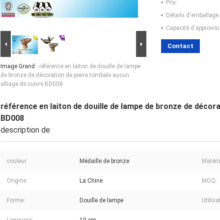
Prix:
Détails d'emballage:
Capacité d'approvis
Contact
Image Grand :
référence en laiton de douille de lampe
de bronze de décoration de pierre tombale aucun
alliage de cuivre BD008
référence en laiton de douille de lampe de bronze de décora
BD008
description de
couleur:
Médaille de bronze
Matéri
Origine:
La Chine
MOQ:
Forme:
Douille de lampe
Utilisa