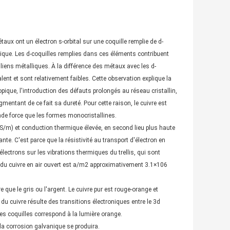
métaux ont un électron s-orbital sur une coquille remplie de d-
ermique. Les d-coquilles remplies dans ces éléments contribuent
liens métalliques. À la différence des métaux avec les d-
ent et sont relativement faibles. Cette observation explique la
pique, l'introduction des défauts prolongés au réseau cristallin,
gmentant de ce fait sa dureté. Pour cette raison, le cuivre est
ande force que les formes monocristallines.
6 S/m) et conduction thermique élevée, en second lieu plus haute
te. C'est parce que la résistivité au transport d'électron en
ctrons sur les vibrations thermiques du trellis, qui sont
du cuivre en air ouvert est a/m2 approximativement 3.1×106
 que le gris ou l'argent. Le cuivre pur est rouge-orange et
 du cuivre résulte des transitions électroniques entre le 3d
ces coquilles correspond à la lumière orange.
la corrosion galvanique se produira.