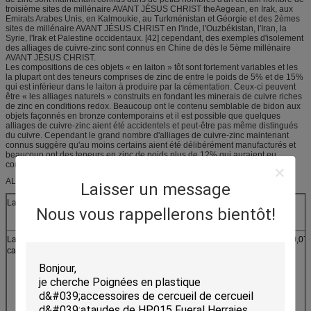
troisième sites de millénaire AVANT JÉSUS CHRIST theAegean, en Irak, aux
Emirats Arabes Unis, en Kalmoukie, au Turkménistan et Géorgie et des 2èmes
sites de millénaire AVANT JÉSUS CHRIST en l'Inde, l'Ouzbékistan, l'Iran, la
Syrie, l'Irak et Palestine occidentaux. [42] cependant, des exemples d'isolement
des alliages de cuivre-zinc sont connus en Chine de dès le 5ème millénaire
AVANT JÉSUS CHRIST.
Les compositions de ces objets « en laiton » tôt sont fortement variables et les
la plupart ont des teneurs comprises de zinc de entre le poids de 5% et de 15%
qui est inférieur dans le laiton à produire par la cémentation. Ceux-ci peuvent
être « les alliages naturels » construits en fondant les minerais de cuivre riches
de zinc en conditions redox. Beaucoup ont le contenu semblable de bidon aux
objets façonnés en bronze contemporains et il est possible que quelques
alliages de cuivre-zinc aient été accidentels et peut-être pas même distingués
du cuivre. Cependant le grand nombre d'alliages de cuivre-zinc maintenant
connus suggère qu'au moins certains aient été délibérément manufacturés et
beaucoup ont des teneurs en zinc de poids plus de 12% qui auraient eu
comme conséquence une couleur d'or distinctive.
ALLIAGES EN LAITON
Laisser un message
Laiton arsenical
Nous vous rappellerons bientôt!
Laiton de
70
30
—
≤ 0,07
cartouche (C260)