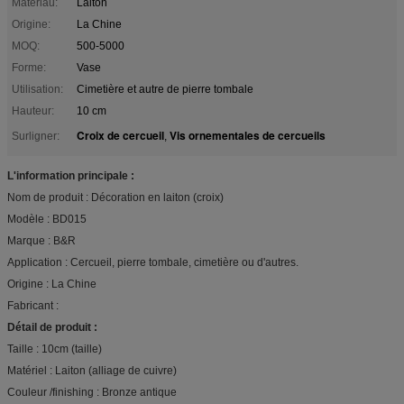
Matériau:
Laiton
Origine:
La Chine
MOQ:
500-5000
Forme:
Vase
Utilisation:
Cimetière et autre de pierre tombale
Hauteur:
10 cm
Croix de cercueil
Vis ornementales de cercueils
Surligner:
,
L'information principale :
Nom de produit : Décoration en laiton (croix)
Modèle : BD015
Marque : B&R
Application : Cercueil, pierre tombale, cimetière ou d'autres.
Origine : La Chine
Fabricant :
Détail de produit :
Taille : 10cm (taille)
Matériel : Laiton (alliage de cuivre)
Couleur /finishing : Bronze antique