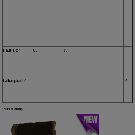
Haut laiton
65
35
Laiton plombé
>0
Plus d'image :