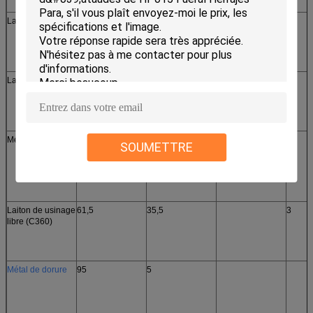
Laiton commun
63
37
Laiton de DZR
Métal de delta
55
41-43
SOUMETTRE
Laiton de usinage
61,5
35,5
3
libre (C360)
Métal de dorure
95
5