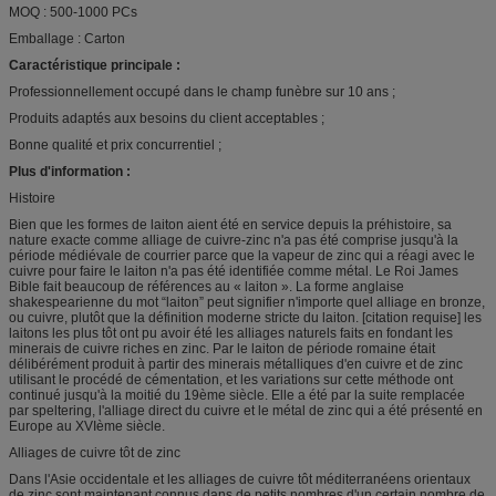
MOQ : 500-1000 PCs
Emballage : Carton
Caractéristique principale :
Professionnellement occupé dans le champ funèbre sur 10 ans ;
Produits adaptés aux besoins du client acceptables ;
Bonne qualité et prix concurrentiel ;
Plus d'information :
Histoire
Bien que les formes de laiton aient été en service depuis la préhistoire, sa
nature exacte comme alliage de cuivre-zinc n'a pas été comprise jusqu'à la
période médiévale de courrier parce que la vapeur de zinc qui a réagi avec le
cuivre pour faire le laiton n'a pas été identifiée comme métal. Le Roi James
Bible fait beaucoup de références au « laiton ». La forme anglaise
shakespearienne du mot “laiton” peut signifier n'importe quel alliage en bronze,
ou cuivre, plutôt que la définition moderne stricte du laiton. [citation requise] les
laitons les plus tôt ont pu avoir été les alliages naturels faits en fondant les
minerais de cuivre riches en zinc. Par le laiton de période romaine était
délibérément produit à partir des minerais métalliques d'en cuivre et de zinc
utilisant le procédé de cémentation, et les variations sur cette méthode ont
continué jusqu'à la moitié du 19ème siècle. Elle a été par la suite remplacée
par speltering, l'alliage direct du cuivre et le métal de zinc qui a été présenté en
Europe au XVIème siècle.
Alliages de cuivre tôt de zinc
Dans l'Asie occidentale et les alliages de cuivre tôt méditerranéens orientaux
de zinc sont maintenant connus dans de petits nombres d'un certain nombre de