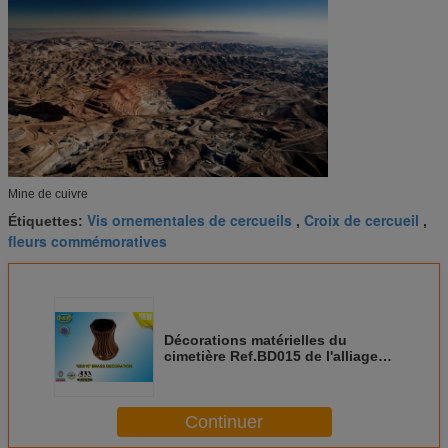
Mine de cuivre
Vis ornementales de cercueils
Croix de cercueil
Étiquettes:
,
,
fleurs commémoratives
Décorations matérielles du
cimetière Ref.BD015 de l'alliage
de cuivre 10cm de décoration de
vase en laiton à bronze
Continuer