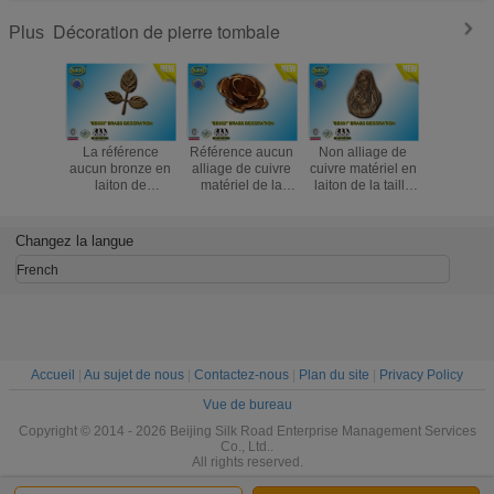
Décoration de pierre tombale
Plus
La référence
Référence aucun
Non alliage de
Non les 
aucun bronze en
alliage de cuivre
cuivre matériel en
BD030 en 
laiton de
matériel de la
laiton de la taille
bronzent l
décoration de
fleur BD032 de
13×17.5 cm de
de cuivre 
pierre tombale de
pierre tombale de
Madonna Funera
funèbre 
la feuille BD033
décoration de
de bronze de la
taille 23.
Changez la langue
laisse l'alliage de
fleur en laiton de
décoration BD031
de décor
cuivre matériel
bronze
French
Accueil
|
Au sujet de nous
|
Contactez-nous
|
Plan du site
|
Privacy Policy
Vue de bureau
Copyright © 2014 - 2026 Beijing Silk Road Enterprise Management Services
Co., Ltd..
All rights reserved.