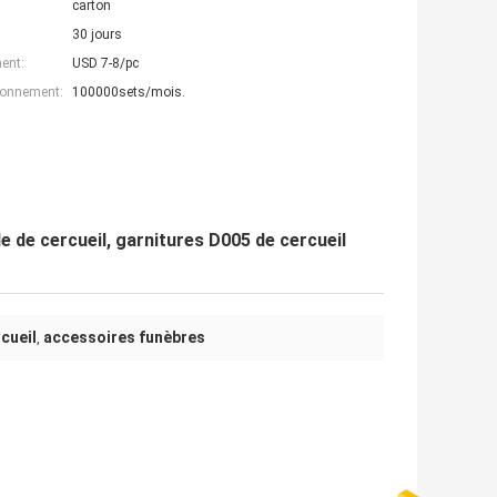
carton
30 jours
ent:
USD 7-8/pc
ionnement:
100000sets/mois.
le de cercueil, garnitures D005 de cercueil
cueil
accessoires funèbres
,