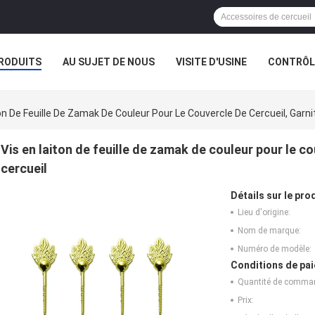
RODUITS
AU SUJET DE NOUS
VISITE D'USINE
CONTRÔLE
on De Feuille De Zamak De Couleur Pour Le Couvercle De Cercueil, Garn
Vis en laiton de feuille de zamak de couleur pour le c
cercueil
Détails sur le prod
Lieu d'origine:
Nom de marque:
Numéro de modèle:
Conditions de pai
Quantité de comma
Prix: