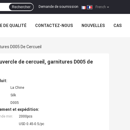
Demande de soumission
Rechercher
|
French
 DE QUALITÉ
CONTACTEZ-NOUS
NOUVELLES
CAS
itures D005 De Cercueil
ouvercle de cercueil, garnitures D005 de
uit:
La Chine
Silk
D005
ement et expédition:
nde min:
2000pcs
USD 0.45-0.5/pc