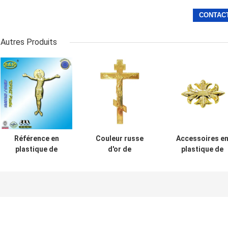
Autres Produits
Référence en
Couleur russe
Accessoires e
plastique de
d'or de
plastique de
Jésus de
conception
cercueil de
couvercle de
d'ornement de
couleur d'or,
cercueil de
cercueil
décoration
décoration de
d'accessoires en
funèbre DP009
cercueil aucun
plastique de
DP042 cristo
cercueil
Jésus de plastico