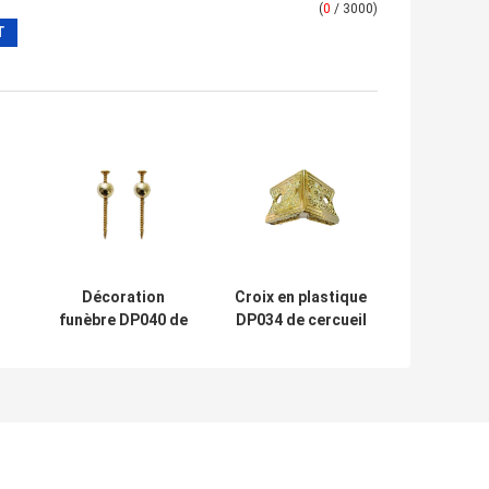
(
0
/ 3000)
n
Décoration
Croix en plastique
funèbre DP040 de
DP034 de cercueil
couleur
d'accessoires
d'accessoires
convenables
d'or de cercueil
professionnels
de cercueil