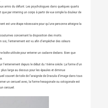
.
 et aux amis du défunt. Les psychologues dans quelques quarts
que par interring un corps à partir de vue simple la douleur de
ement est une étape nécessaire pour qu'une personne atteigne la
es coutumes concernant la disposition des morts.
n soi, l'enterrement est vu afin d'empêcher des odeurs
ne boîte utilisée pour enterrer un cadavre dedans. Bien que
ux.
pour l'enterrement depuis le début du 16ème siècle. La forme d'un
st plus large au dessus pour les épaules et diminue
ueil couvert de toile de l'araignée de Dracula d'image dans tous
'orner un cercueil avec, la forme hexagonale ou octogonale est
un cercueil.