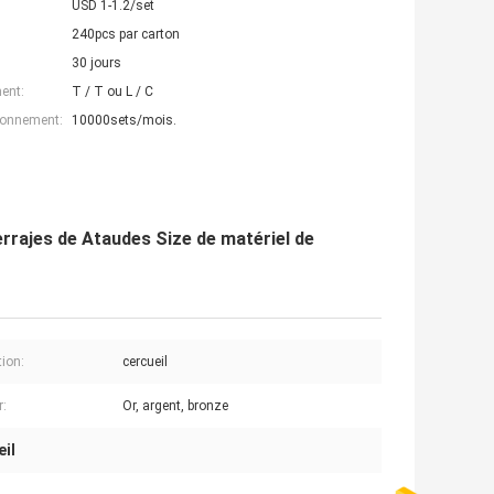
USD 1-1.2/set
240pcs par carton
30 jours
ent:
T / T ou L / C
ionnement:
10000sets/mois.
errajes de Ataudes Size de matériel de
tion:
cercueil
r:
Or, argent, bronze
eil