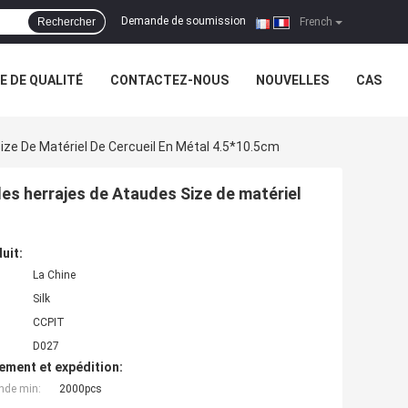
Demande de soumission
Rechercher
|
French
 DE QUALITÉ
CONTACTEZ-NOUS
NOUVELLES
CAS
ize De Matériel De Cercueil En Métal 4.5*10.5cm
des herrajes de Ataudes Size de matériel
uit:
La Chine
Silk
CCPIT
D027
ement et expédition:
nde min:
2000pcs