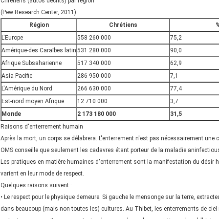
Chrétiens (autos décrits) par région
(Pew Research Center, 2011)
Région
Chrétiens
%
L'Europe
558 260 000
75,2
Amérique-des Caraïbes latin
531 280 000
90,0
Afrique Subsaharienne
517 340 000
62,9
Asia Pacific
286 950 000
7,1
L'Amérique du Nord
266 630 000
77,4
Est-nord moyen Afrique
12 710 000
3,7
Monde
2 173 180 000
31,5
Raisons d'enterrement humain
Après la mort, un corps se délabrera. L'enterrement n'est pas nécessairement une c
OMS conseille que seulement les cadavres étant porteur de la maladie aninfectious
Les pratiques en matière humaines d'enterrement sont la manifestation du désir hu
varient en leur mode de respect.
Quelques raisons suivent :
• Le respect pour le physique demeure. Si gauche le mensonge sur la terre, extract
dans beaucoup (mais non toutes les) cultures. Au Thibet, les enterrements de ciel r