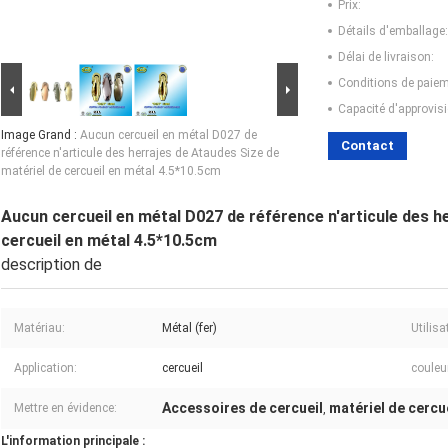
Prix:
Détails d'emballage:
Délai de livraison:
Conditions de paiem
Capacité d'approvis
Image Grand :
Aucun cercueil en métal D027 de
Contact
référence n'articule des herrajes de Ataudes Size de
matériel de cercueil en métal 4.5*10.5cm
Aucun cercueil en métal D027 de référence n'articule des h
cercueil en métal 4.5*10.5cm
description de
Matériau:
Métal (fer)
Utilisa
Application:
cercueil
couleu
Accessoires de cercueil
matériel de cercu
Mettre en évidence:
,
L'information principale :