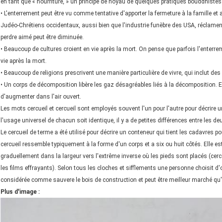
en tant que « nourriture, » un principe de noyau de quelques pratiques bouddhistes
• L'enterrement peut être vu comme tentative d'apporter la fermeture à la famille
Judéo-Chrétiens occidentaux, aussi bien que l'industrie funèbre des USA, réclament 
perdre aimé peut être diminuée.
• Beaucoup de cultures croient en vie après la mort. On pense que parfois l'enterr
vie après la mort.
• Beaucoup de religions prescrivent une manière particulière de vivre, qui inclut d
• Un corps de décomposition libère les gaz désagréables liés à la décomposition. E
d'augmenter dans l'air ouvert.
Les mots cercueil et cercueil sont employés souvent l'un pour l'autre pour décrire u
l'usage universel de chacun soit identique, il y a de petites différences entre les de
Le cercueil de terme a été utilisé pour décrire un conteneur qui tient les cadavres 
cercueil ressemble typiquement à la forme d'un corps et a six ou huit côtés. Elle e
graduellement dans la largeur vers l'extrême inverse où les pieds sont placés (cerc
les films effrayants). Selon tous les cloches et sifflements une personne choisit d
considérée comme sauvere le bois de construction et peut être meilleur marché qu'
Plus d'image :