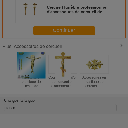
Cercueil funèbre professionnel
d'accessoires de cercueil de
décoration adaptant DP015
Continuer
Accessoires de cercueil
Plus
Référence en
Couleur russe d'or
Accessoires en
Décora
plastique de
de conception
plastique de
funèbre D
Jésus de
d'ornement de
cercueil de
coule
couvercle de
cercueil
couleur d'or,
d'accessoi
cercueil de
d'accessoires en
décoration
de cerc
décoration de
plastique de
funèbre DP009
Changez la langue
cercueil aucun
cercueil
DP042 cristo
French
Jésus de plastico
de la taille
22x26.5cm