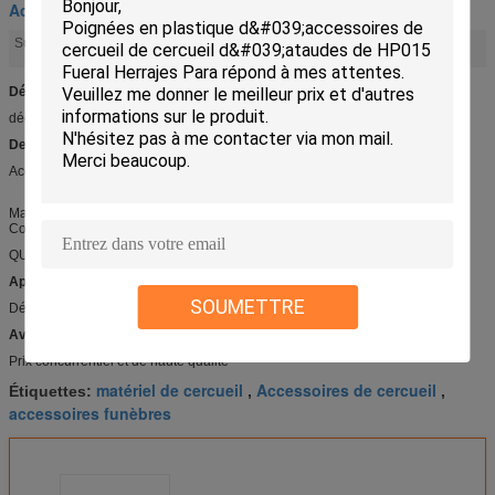
Accessoires de cercueil
matériel de cercueil
accessoires funèbres
Surligner:
,
Détail rapide :
décoration DP015 de cercueil
Description :
Accessoire DP015 de cercueil
Matériel de boule : Plastique
Couleur : D'or
QUANTITÉ DE MINUTE : 3000PCS
Applications :
SOUMETTRE
Décoration en bois de cercueil
Avantage compétitif :
Prix concurrentiel et de haute qualité
matériel de cercueil
Accessoires de cercueil
Étiquettes:
,
,
accessoires funèbres