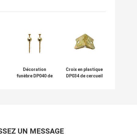
n
Décoration
Croix en plastique
funèbre DP040 de
DP034 de cercueil
couleur
d'accessoires
d'accessoires
convenables
d'or de cercueil
professionnels
de cercueil
SSEZ UN MESSAGE