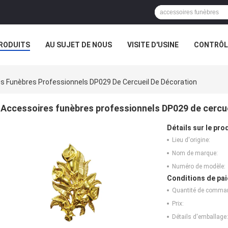
RODUITS
AU SUJET DE NOUS
VISITE D'USINE
CONTRÔLE
s Funèbres Professionnels DP029 De Cercueil De Décoration
Accessoires funèbres professionnels DP029 de cercue
Détails sur le prod
Lieu d'origine:
Nom de marque:
Numéro de modèle:
Conditions de pai
Quantité de comma
Prix:
Détails d'emballage: