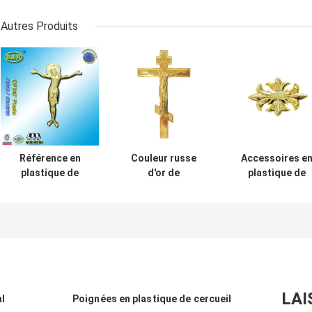
Autres Produits
Référence en
Couleur russe
Accessoires e
plastique de
d'or de
plastique de
Jésus de
conception
cercueil de
couvercle de
d'ornement de
couleur d'or,
cercueil de
cercueil
décoration
décoration de
d'accessoires en
funèbre DP009
cercueil aucun
plastique de
DP042 cristo
cercueil
Jésus de plastico
de la taille
LAI
l
Poignées en plastique de cercueil
22x26.5cm