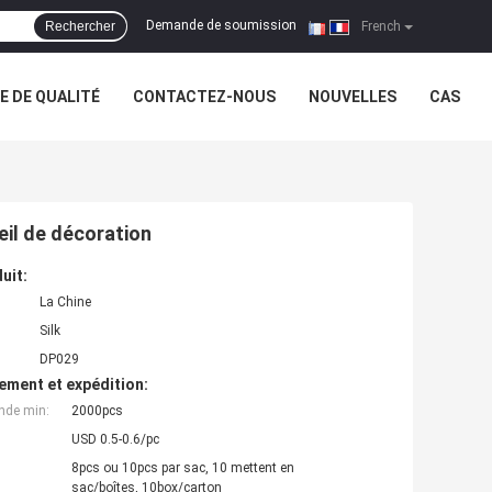
Demande de soumission
Rechercher
|
French
 DE QUALITÉ
CONTACTEZ-NOUS
NOUVELLES
CAS
il de décoration
uit:
La Chine
Silk
DP029
ement et expédition:
nde min:
2000pcs
USD 0.5-0.6/pc
8pcs ou 10pcs par sac, 10 mettent en
sac/boîtes, 10box/carton