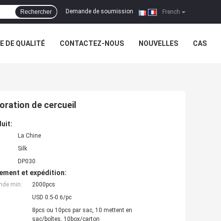
Demande de soumission
Rechercher
|
French
 DE QUALITÉ
CONTACTEZ-NOUS
NOUVELLES
CAS
oration de cercueil
uit:
La Chine
Silk
DP030
ement et expédition:
nde min:
2000pcs
USD 0.5-0.6/pc
8pcs ou 10pcs par sac, 10 mettent en
sac/boîtes, 10box/carton