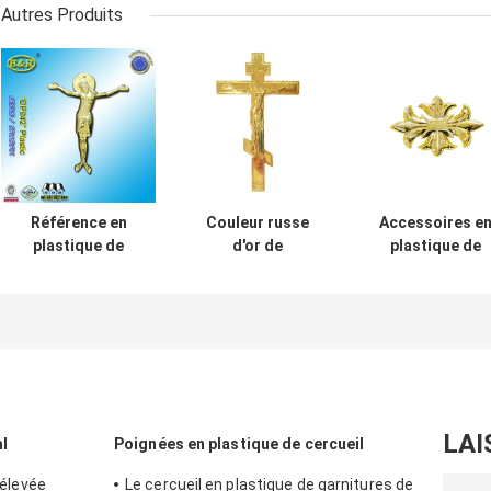
Autres Produits
Référence en
Couleur russe
Accessoires e
plastique de
d'or de
plastique de
Jésus de
conception
cercueil de
couvercle de
d'ornement de
couleur d'or,
cercueil de
cercueil
décoration
décoration de
d'accessoires en
funèbre DP009
cercueil aucun
plastique de
DP042 cristo
cercueil
Jésus de plastico
de la taille
LAI
l
Poignées en plastique de cercueil
22x26.5cm
 élevée
Le cercueil en plastique de garnitures de