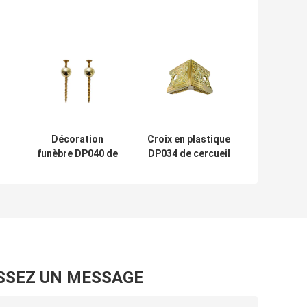
n
Décoration
Croix en plastique
funèbre DP040 de
DP034 de cercueil
couleur
d'accessoires
d'accessoires
convenables
d'or de cercueil
professionnels
de cercueil
SSEZ UN MESSAGE