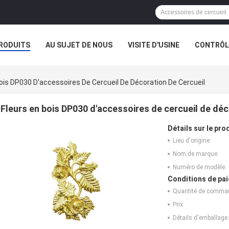
RODUITS
AU SUJET DE NOUS
VISITE D'USINE
CONTRÔLE
Bois DP030 D'accessoires De Cercueil De Décoration De Cercueil
Fleurs en bois DP030 d'accessoires de cercueil de déc
Détails sur le prod
Lieu d'origine:
Nom de marque:
Numéro de modèle:
Conditions de pai
Quantité de comma
Prix:
Détails d'emballage: