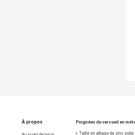
À propos
Poignées de cercueil en méta
Taille en alliage de zinc polie
Au sujet de nous